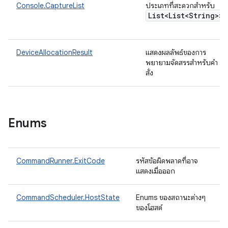
Console.CaptureList
ประเภทที่สะดวกสำหรับ
List<List<String>>
DeviceAllocationResult
แสดงผลลัพธ์ของการ
พยายามจัดสรรสําหรับคํา
สั่ง
Enums
CommandRunner.ExitCode
รหัสข้อผิดพลาดที่อาจ
แสดงเมื่อออก
CommandScheduler.HostState
Enums ของสถานะต่างๆ
ของโฮสต์