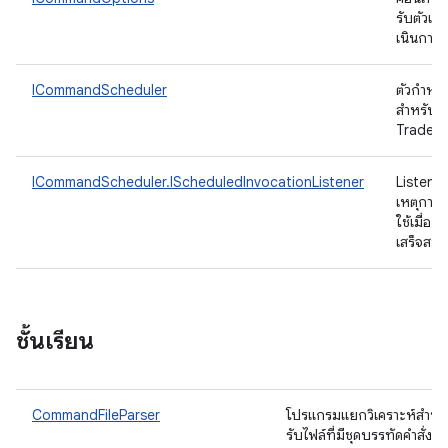
รับตัวเลื
เนินการข
ICommandScheduler
ตัวกำหน
สำหรับเรี
TradeF
ICommandScheduler.IScheduledInvocationListener
Listener
เหตุการณ
ใช้เมื่อก
เสร็จสมบ
ชั้นเรียน
CommandFileParser
โปรแกรมแยกวิเคราะห์สําห
รับไฟล์ที่มีชุดบรรทัดคําสั่ง