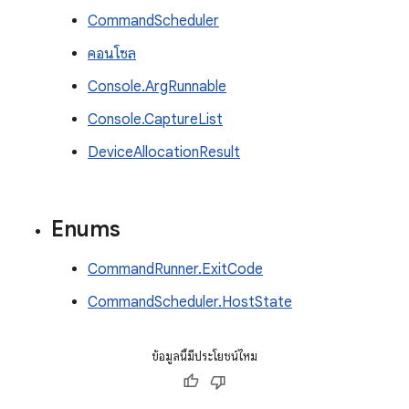
CommandScheduler
คอนโซล
Console.ArgRunnable
Console.CaptureList
DeviceAllocationResult
Enums
CommandRunner.ExitCode
CommandScheduler.HostState
ข้อมูลนี้มีประโยชน์ไหม