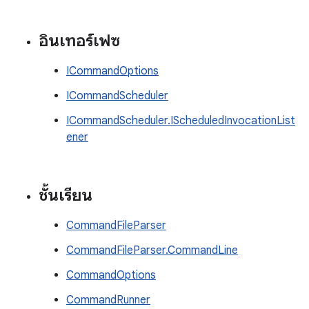
อินเทอร์เฟซ
ICommandOptions
ICommandScheduler
ICommandScheduler.IScheduledInvocationList
ener
ชั้นเรียน
CommandFileParser
CommandFileParser.CommandLine
CommandOptions
CommandRunner