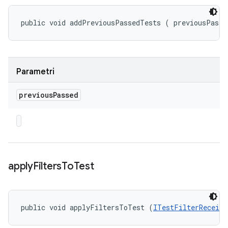
public void addPreviousPassedTests (
 previousPasse
Parametri
previous
Passed
apply
Filters
To
Test
public void applyFiltersToTest (
ITestFilterReceive