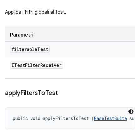
Applica i filtri globali al test.
Parametri
filterable
Test
ITest
Filter
Receiver
apply
Filters
To
Test
public void applyFiltersToTest (
BaseTestSuite
 suit