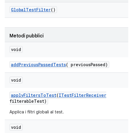
Global
Test
Filter
()
Metodi pubblici
void
add
Previous
Passed
Tests
(
previous
Passed)
void
apply
Filters
To
Test
(
ITest
Filter
Receiver
filterable
Test)
Applica i filtri globali al test.
void