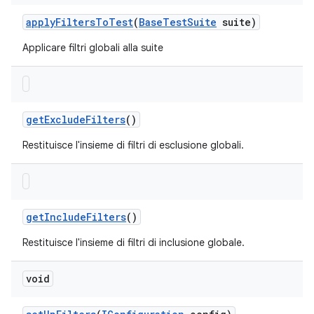
apply
Filters
To
Test
(
Base
Test
Suite
suite)
Applicare filtri globali alla suite
get
Exclude
Filters
()
Restituisce l'insieme di filtri di esclusione globali.
get
Include
Filters
()
Restituisce l'insieme di filtri di inclusione globale.
void