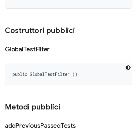
Costruttori pubblici
Global
Test
Filter
public GlobalTestFilter ()
Metodi pubblici
add
Previous
Passed
Tests