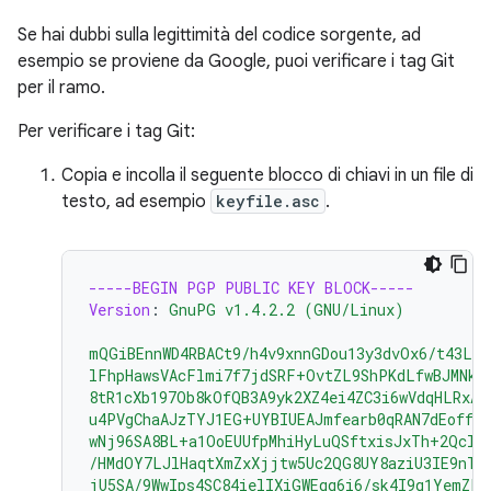
Se hai dubbi sulla legittimità del codice sorgente, ad
esempio se proviene da Google, puoi verificare i tag Git
per il ramo.
Per verificare i tag Git:
Copia e incolla il seguente blocco di chiavi in un file di
testo, ad esempio
keyfile.asc
.
-----BEGIN PGP PUBLIC KEY BLOCK-----
Version
:
GnuPG v1.4.2.2 (GNU/Linux)
mQGiBEnnWD4RBACt9/h4v9xnnGDou13y3dvOx6/t43LP
lFhpHawsVAcFlmi7f7jdSRF+OvtZL9ShPKdLfwBJMNkU
8tR1cXb197Ob8kOfQB3A9yk2XZ4ei4ZC3i6wVdqHLRxAB
u4PVgChaAJzTYJ1EG+UYBIUEAJmfearb0qRAN7dEoff0F
wNj96SA8BL+a1OoEUUfpMhiHyLuQSftxisJxTh+2Qclz
/HMdOY7LJlHaqtXmZxXjjtw5Uc2QG8UY8aziU3IE9nTj
jU5SA/9WwIps4SC84ielIXiGWEqq6i6/sk4I9q1YemZF2