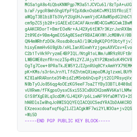
MGSa1gA8s4iQbsKNWPgp7M3a51JCVCu6l/8zTpA+uUGap
b/aF/ygcR8mh5hgUfpF9IpXdknOsbKCvM9lSSfRciETyk
aWQgT3BlbiBTb3VyY2UgUHJvamVjdCA8aW5pdGlhbC1j
cm9pZC5jb20+iGAEExECACAFAknnWD4CGwMGCwkIBwMC
gAAKCRDorT+BmrEOeNr+AJ42Xy6tEW7r3KzrJxnRX8mi
2t09Ed+9Bm4gmEO5Ag0ESedYRBAIAKVW1JcMBWvV/0Bo9
QN4mWRhfzDOk/Rosdb0csAO/l8Kz0gKQPOfObtyYjvI8
hisyEmmHv6U8gUb/xHLIanXGxwhYzjgeuAXVCsv+EvoP
C2b1TvVk9PryzmE4BPIQL/NtgR1oLWm/uWR9zRUFtBnE4
LWBGWE0znfRrnczI5p49i2YZJAjyX1P2WzmScK49CV82
OgTg7Cow+8PRaTkJEW5Y2JIZpnRUq0CYxAmHYX79EMKH
pK+KMs/s3r6nJrnYLTfdZhtmQXimpoDMJg1zxmL8UfNU
KZ8laHRARonte394hidZzM5nb6hQvpPjt2OlPRsyqVxw4
N8bTyOJo856qg4oOEzKG9eeF7oaZTYBy33BTL0408sEB
vUXRwm/fFKgpsOysxC6xi553CxBUCH2omNV6Ka1LNMwzS
G1S8fXgE0Lq3cdDM/GJ4QXP/p6LiwNF99faDMTV3+2SA
hN0DlsIw8hqJc0WISQQYEQIACQUCSedYRAIbDAAKCRDo
EXzeoxcdoafxqf6gZlJZlACgkWF7wi2YLW3Oa+jv2QST
=Wi5D
-----END PGP PUBLIC KEY BLOCK-----