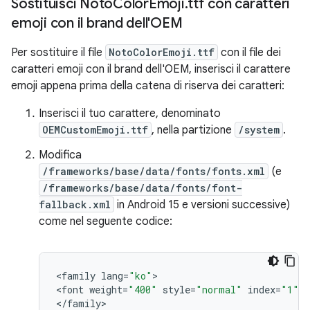
Sostituisci Noto
Color
Emoji
.
ttf con caratteri
emoji con il brand dell'OEM
Per sostituire il file
NotoColorEmoji.ttf
con il file dei
caratteri emoji con il brand dell'OEM, inserisci il carattere
emoji appena prima della catena di riserva dei caratteri:
Inserisci il tuo carattere, denominato
OEMCustomEmoji.ttf
, nella partizione
/system
.
Modifica
/frameworks/base/data/fonts/fonts.xml
(e
/frameworks/base/data/fonts/font-
fallback.xml
in Android 15 e versioni successive)
come nel seguente codice:
<
family
lang
=
"ko"
>

<
font
weight
=
"400"
style
=
"normal"
index
=
"1"
>
N
<
/
family
>
