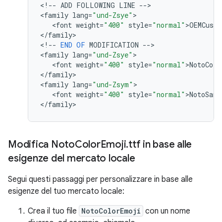
<
!
--
ADD
FOLLOWING
LINE
--
>

<
family
lang
=
"und-Zsye"
>

   <
font
weight
=
"400"
style
=
"normal"
>
OEMCust
<
/
family
>

<
!
--
END
OF
MODIFICATION
--
>

<
family
lang
=
"und-Zsye"
>

   <
font
weight
=
"400"
style
=
"normal"
>
NotoColo
<
/
family
>

<
family
lang
=
"und-Zsym"
>

   <
font
weight
=
"400"
style
=
"normal"
>
NotoSans
<
/
family
Modifica Noto
Color
Emoji
.
ttf in base alle
esigenze del mercato locale
Segui questi passaggi per personalizzare in base alle
esigenze del tuo mercato locale:
Crea il tuo file
NotoColorEmoji
con un nome