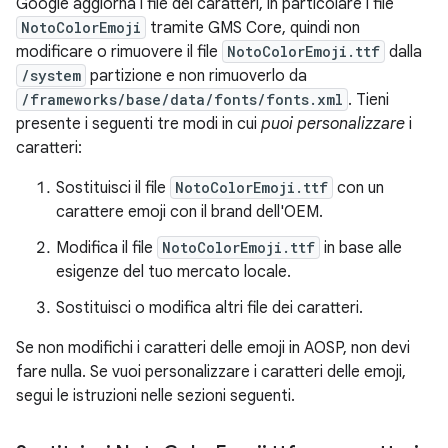
Google aggiorna i file dei caratteri, in particolare i file
NotoColorEmoji
tramite GMS Core, quindi non
modificare o rimuovere il file
NotoColorEmoji.ttf
dalla
/system
partizione e non rimuoverlo da
/frameworks/base/data/fonts/fonts.xml
. Tieni
presente i seguenti tre modi in cui
puoi personalizzare
i
caratteri:
Sostituisci il file
NotoColorEmoji.ttf
con un
carattere emoji con il brand dell'OEM.
Modifica il file
NotoColorEmoji.ttf
in base alle
esigenze del tuo mercato locale.
Sostituisci o modifica altri file dei caratteri.
Se non modifichi i caratteri delle emoji in AOSP, non devi
fare nulla. Se vuoi personalizzare i caratteri delle emoji,
segui le istruzioni nelle sezioni seguenti.