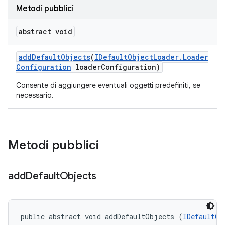
Metodi pubblici
abstract void
add
Default
Objects
(
IDefault
Object
Loader
.
Loader
Configuration
loader
Configuration)
Consente di aggiungere eventuali oggetti predefiniti, se
necessario.
Metodi pubblici
add
Default
Objects
public abstract void addDefaultObjects (
IDefaultOb