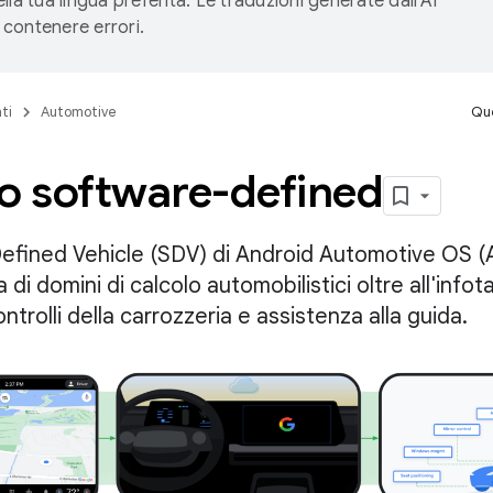
lla tua lingua preferita. Le traduzioni generate dall'AI
contenere errori.
ti
Automotive
Que
lo software-defined
Defined Vehicle (SDV) di Android Automotive OS 
di domini di calcolo automobilistici oltre all'info
ntrolli della carrozzeria e assistenza alla guida.