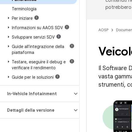
contenuti ne
potrebbero 
Terminologia
Per iniziare
Informazioni su AAOS SDV
AOSP
Documen
Sviluppare servizi SDV
Guide all'integrazione della
Veico
piattaforma
Testare
,
eseguire il debug e
Il Software 
verificare il rendimento
vasta gamma 
Guide per le soluzioni
strumenti, co
In-Vehicle Infotainment
Dettagli della versione