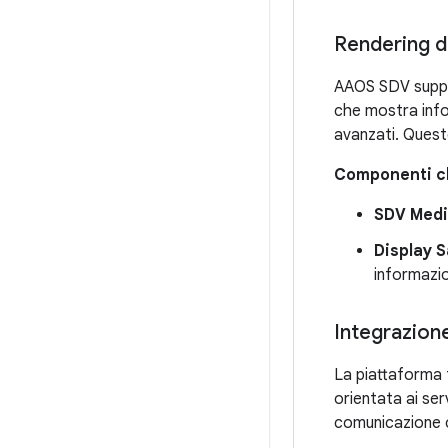
Rendering de
AAOS SDV support
che mostra infor
avanzati. Questo
Componenti c
SDV Med
Display 
informazion
Integrazione
La piattaforma f
orientata ai serv
comunicazione co