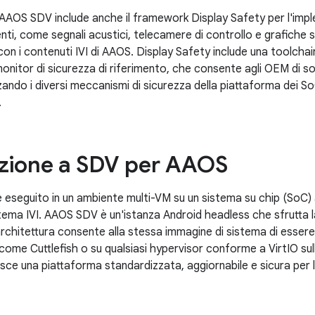
AAOS SDV include anche il framework Display Safety per l'impl
nti, come segnali acustici, telecamere di controllo e grafiche 
n i contenuti IVI di AAOS. Display Safety include una toolchain
onitor di sicurezza di riferimento, che consente agli OEM di sod
zzando i diversi meccanismi di sicurezza della piattaforma dei So
.
zione a SDV per AAOS
eseguito in un ambiente multi-VM su un sistema su chip (SoC) 
tema IVI. AAOS SDV è un'istanza Android headless che sfrutta la
rchitettura consente alla stessa immagine di sistema di essere 
come Cuttlefish o su qualsiasi hypervisor conforme a VirtIO sul
ce una piattaforma standardizzata, aggiornabile e sicura per le