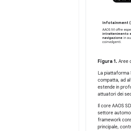
Infotainment (
AAOS IVI offre espe
intrattenimento 
navigazione
in aut
coinvolgenti.
Figura 1.
Aree c
La piattaforma S
compatta, ad al
estende in profo
attuatori dei se
Il core AAOS SD
settore automob
framework conse
principale, contr