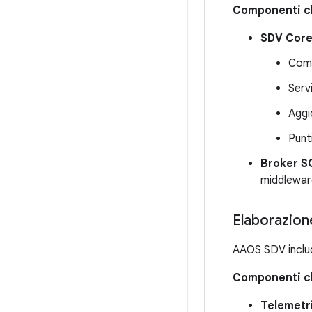
Componenti c
SDV Core
Comu
Serv
Aggi
Punt
Broker S
middleware
Elaborazione
AAOS SDV includ
Componenti c
Telemetr