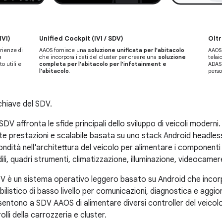
IVI)
Unified Cockpit (IVI / SDV)
Oltr
rienze di
AAOS fornisce una
soluzione unificata per l'abitacolo
AAO
e
che incorpora i dati del cluster per creare una
soluzione
telai
o utili e
completa per l'abitacolo per l'infotainment e
ADAS
l'abitacolo
.
perso
hiave del SDV.
DV affronta le sfide principali dello sviluppo di veicoli modern
te prestazioni e scalabile basata su uno stack Android headles
ndità nell'architettura del veicolo per alimentare i componenti in 
dili, quadri strumenti, climatizzazione, illuminazione, videocamer
V è un sistema operativo leggero basato su Android che incorp
ilistico di basso livello per comunicazioni, diagnostica e aggi
ntono a SDV AAOS di alimentare diversi controller del veicolo,
olli della carrozzeria e cluster.