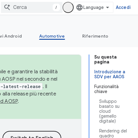
/
Accedi
vi Android
Automotive
Riferimento
Su questa
pagina
le e garantire la stabilità
Introduzione a
SDV per AAOS
su AOSP nel secondo e nel
-latest-release
. Il
Funzionalità
chiave
 alla release più recente
ad AOSP
.
Sviluppo
basato su
cloud
(gemello
digitale)
Rendering del
quadro