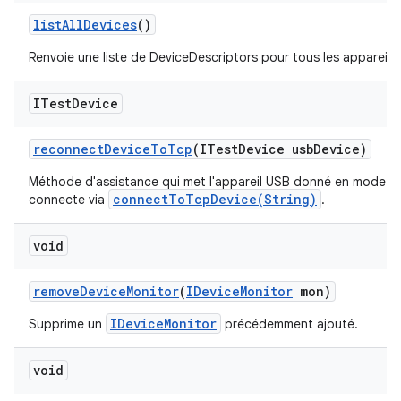
list
All
Devices
()
Renvoie une liste de DeviceDescriptors pour tous les appareils
ITest
Device
reconnect
Device
To
Tcp
(ITest
Device usb
Device)
Méthode d'assistance qui met l'appareil USB donné en mode ad
connectToTcpDevice(String)
connecte via
.
void
remove
Device
Monitor
(
IDevice
Monitor
mon)
IDeviceMonitor
Supprime un
précédemment ajouté.
void