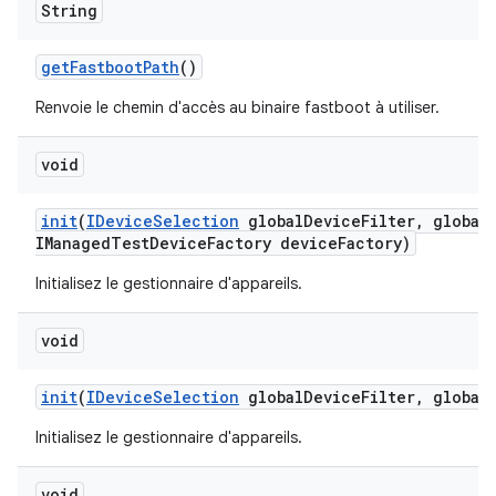
String
get
Fastboot
Path
()
Renvoie le chemin d'accès au binaire fastboot à utiliser.
void
init
(
IDevice
Selection
global
Device
Filter
,
global
IManaged
Test
Device
Factory device
Factory)
Initialisez le gestionnaire d'appareils.
void
init
(
IDevice
Selection
global
Device
Filter
,
global
Initialisez le gestionnaire d'appareils.
void