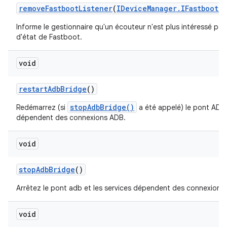
remove
Fastboot
Listener
(
IDevice
Manager
.
IFastboot
Li
Informe le gestionnaire qu'un écouteur n'est plus intéressé pa
d'état de Fastboot.
void
restart
Adb
Bridge
()
stopAdbBridge()
Redémarrez (si
a été appelé) le pont ADB e
dépendent des connexions ADB.
void
stop
Adb
Bridge
()
Arrêtez le pont adb et les services dépendent des connexions
void