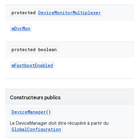
protected
Device
Monitor
Multiplexer
m
Dvc
Mon
protected boolean
m
Fastboot
Enabled
Constructeurs publics
Device
Manager
()
Le DeviceManager doit être récupéré à partir du
GlobalConfiguration