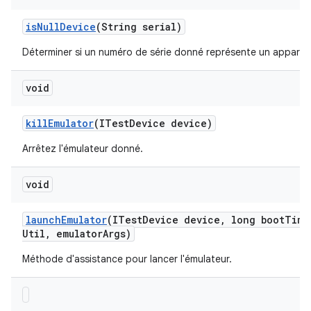
is
Null
Device
(String serial)
Déterminer si un numéro de série donné représente un appareil
void
kill
Emulator
(ITest
Device device)
Arrêtez l'émulateur donné.
void
launch
Emulator
(ITest
Device device
,
long boot
Time
Util
,
emulator
Args)
Méthode d'assistance pour lancer l'émulateur.