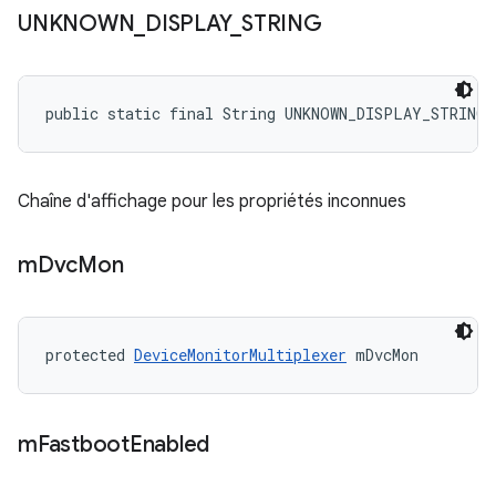
UNKNOWN
_
DISPLAY
_
STRING
public static final String UNKNOWN_DISPLAY_STRING
Chaîne d'affichage pour les propriétés inconnues
m
Dvc
Mon
protected 
DeviceMonitorMultiplexer
 mDvcMon
m
Fastboot
Enabled