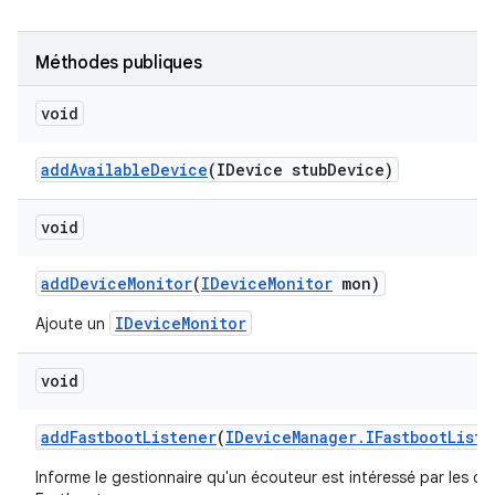
Méthodes publiques
void
add
Available
Device
(IDevice stub
Device)
void
add
Device
Monitor
(
IDevice
Monitor
mon)
IDeviceMonitor
Ajoute un
void
add
Fastboot
Listener
(
IDevice
Manager
.
IFastboot
Liste
Informe le gestionnaire qu'un écouteur est intéressé par les c