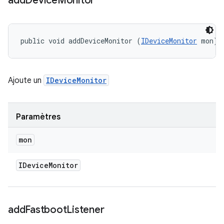
add
Device
Monitor
public void addDeviceMonitor (
IDeviceMonitor
 mon)
Ajoute un
IDeviceMonitor
Paramètres
mon
IDevice
Monitor
add
Fastboot
Listener