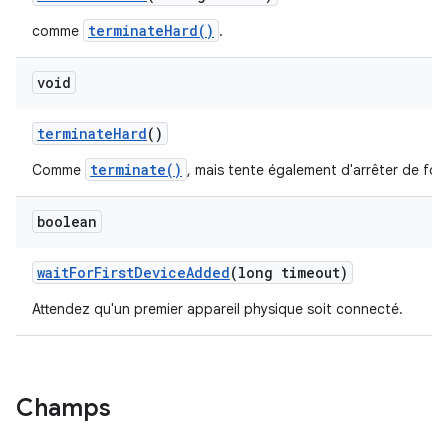
terminateHard()
comme
.
void
terminate
Hard
()
terminate()
Comme
, mais tente également d'arrêter de for
boolean
wait
For
First
Device
Added
(long timeout)
Attendez qu'un premier appareil physique soit connecté.
Champs