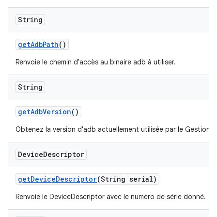
String
get
Adb
Path
()
Renvoie le chemin d'accès au binaire adb à utiliser.
String
get
Adb
Version
()
Obtenez la version d'adb actuellement utilisée par le Gestionna
Device
Descriptor
get
Device
Descriptor
(String serial)
Renvoie le DeviceDescriptor avec le numéro de série donné.