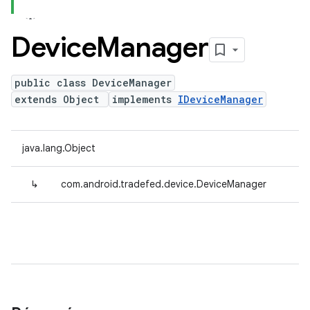
Device
Manager
public class DeviceManager
extends Object
implements
IDeviceManager
java.lang.Object
↳
com.android.tradefed.device.DeviceManager