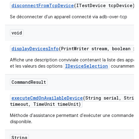
disconnect
From
Tcp
Device
(ITest
Device tcp
Device)
Se déconnecter d'un appareil connecté via adb-over-tcp
void
display
Devices
Info
(Print
Writer stream
,
boolean in
Affiche une description conviviale contenant la liste des appare
IDeviceSelection
et les valeurs des options
couramment ut
Command
Result
execute
Cmd
On
Available
Device
(String serial
,
String
timeout
,
Time
Unit time
Unit)
Méthode d'assistance permettant d'exécuter une commande shel
disponible.
String