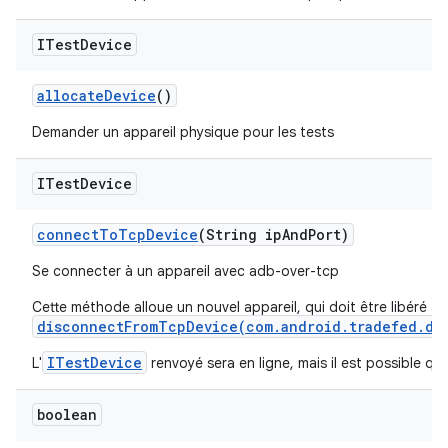
ITest
Device
allocate
Device
()
Demander un appareil physique pour les tests
ITest
Device
connect
To
Tcp
Device
(String ip
And
Port)
Se connecter à un appareil avec adb-over-tcp
Cette méthode alloue un nouvel appareil, qui doit être libéré à 
disconnectFromTcpDevice(com.android.tradefed.de
ITestDevice
L'
renvoyé sera en ligne, mais il est possible qu'i
boolean