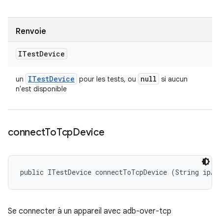
Renvoie
ITest
Device
ITest
Device
null
un
pour les tests, ou
si aucun
n'est disponible
connect
To
Tcp
Device
public ITestDevice connectToTcpDevice (String ipAn
Se connecter à un appareil avec adb-over-tcp