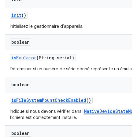
init
()
Initialisez le gestionnaire d'appareils.
boolean
is
Emulator
(String serial)
Déterminer si un numéro de série donné représente un émulate
boolean
is
File
System
Mount
Check
Enabled
()
NativeDeviceStateMon
Indique si nous devons vérifier dans
fichiers est correctement installé.
boolean