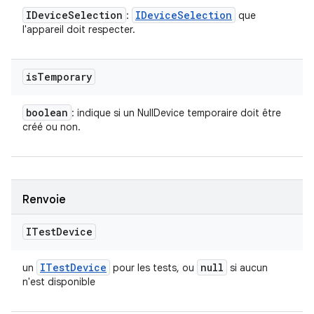
IDevice
Selection
IDevice
Selection
:
que
l'appareil doit respecter.
is
Temporary
boolean
: indique si un NullDevice temporaire doit être
créé ou non.
Renvoie
ITest
Device
ITest
Device
null
un
pour les tests, ou
si aucun
n'est disponible