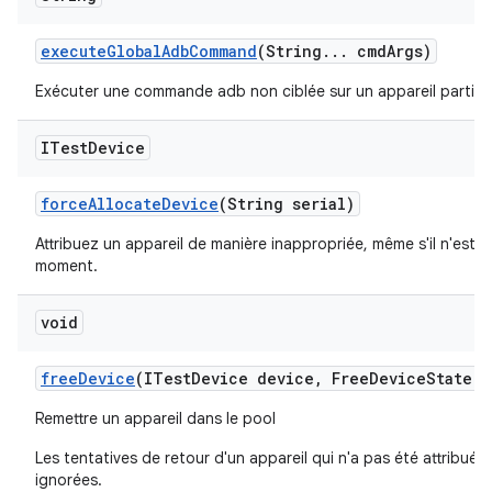
execute
Global
Adb
Command
(String
.
.
.
cmd
Args)
Exécuter une commande adb non ciblée sur un appareil particuli
ITest
Device
force
Allocate
Device
(String serial)
Attribuez un appareil de manière inappropriée, même s'il n'est p
moment.
void
free
Device
(ITest
Device device
,
Free
Device
State d
Remettre un appareil dans le pool
Les tentatives de retour d'un appareil qui n'a pas été attribu
ignorées.