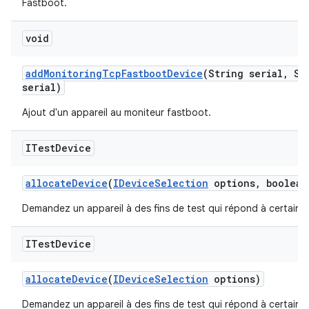
Fastboot.
void
add
Monitoring
Tcp
Fastboot
Device
(String serial
,
Str
serial)
Ajout d'un appareil au moniteur fastboot.
ITest
Device
allocate
Device
(
IDevice
Selection
options
,
boolean
Demandez un appareil à des fins de test qui répond à certains 
ITest
Device
allocate
Device
(
IDevice
Selection
options)
Demandez un appareil à des fins de test qui répond à certains 