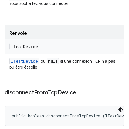
vous souhaitez vous connecter
Renvoie
ITest
Device
ITest
Device
null
ou
si une connexion TCP n'a pas
pu être établie
disconnect
From
Tcp
Device
public boolean disconnectFromTcpDevice (ITestDevic