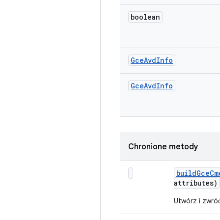
boolean
Gce
Avd
Info
Gce
Avd
Info
Chronione metody
build
Gce
Cm
attributes)
Utwórz i zwró