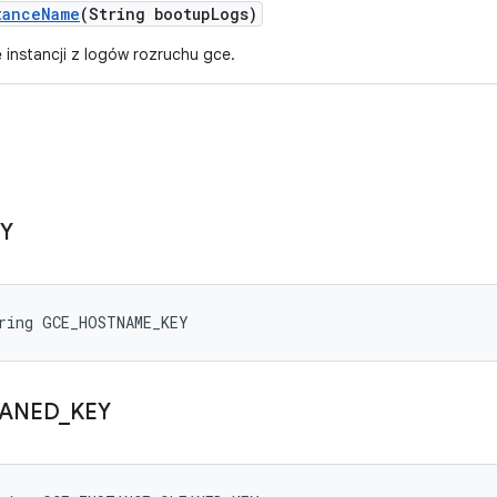
tance
Name
(String bootup
Logs)
 instancji z logów rozruchu gce.
Y
tring GCE_HOSTNAME_KEY
ANED
_
KEY