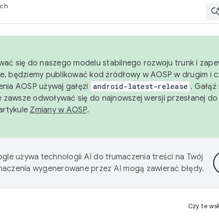
rch
wać się do naszego modelu stabilnego rozwoju trunk i zape
e, będziemy publikować kod źródłowy w AOSP w drugim i c
enia AOSP używaj gałęzi
android-latest-release
. Gałąź
 zawsze odwoływać się do najnowszej wersji przesłanej do
 artykule
Zmiany w AOSP
.
gle używa technologii AI do tłumaczenia treści na Twój
umaczenia wygenerowane przez AI mogą zawierać błędy.
Czy te ws