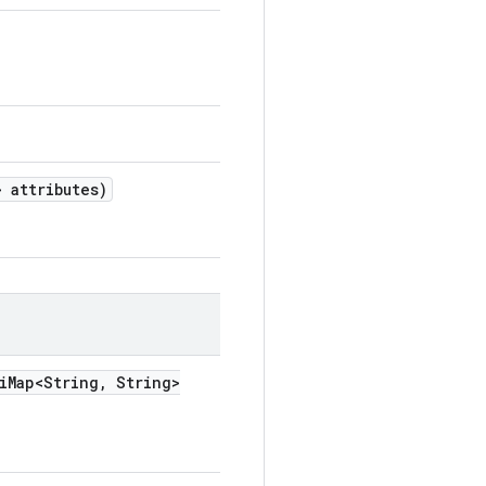
 attributes)
i
Map<String
,
String>