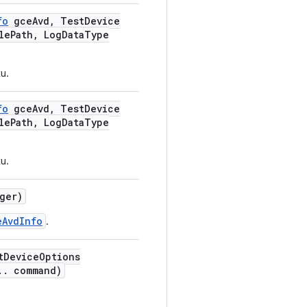
fo
gce
Avd
,
Test
Device
le
Path
,
Log
Data
Type
ku.
fo
gce
Avd
,
Test
Device
le
Path
,
Log
Data
Type
ku.
ger)
eAvdInfo
.
t
Device
Options
.
.
command)