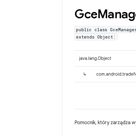
Gce
Manag
public class GceManage
extends Object
java.lang.Object
↳
com.android.tradef
Pomocnik, który zarządza w