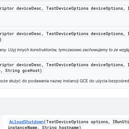
riptor device
Desc
,
Test
Device
Options device
Options
,
I
riptor device
Desc
,
Test
Device
Options device
Options
,
I
)
fany. Użyj innych konstruktorów, tymczasowo zachowujemy to ze wzg
riptor device
Desc
,
Test
Device
Options device
Options
,
I
e
,
String gce
Host)
 może służyć do podawania nazwy instancji GCE do użycia bezpośred
Acloud
Shutdown
(Test
Device
Options options
,
IRun
Ut
instance
Name
,
String hostname)