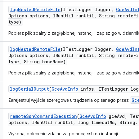
log
Nested
Remote
File
(ITest
Logger logger
,
Gce
Avd
In
Options options
,
IRun
Util run
Util
,
String remote
Fi
type)
Pobierz plik zdalny z zagłębionej instancji i zapisz go w dzienni
log
Nested
Remote
File
(ITest
Logger logger
,
Gce
Avd
In
Options options
,
IRun
Util run
Util
,
String remote
Fi
type
,
String base
Name)
Pobierz plik zdalny z zagłębionej instancji i zapisz go w dzienni
log
Serial
Output
(
Gce
Avd
Info
infos
,
ITest
Logger log
Gc
Zarejestruj wyjście szeregowe urządzenia opisanego przez
remote
Ssh
Command
Execution
(
Gce
Avd
Info
gce
Avd
,
Tes
options
,
IRun
Util run
Util
,
long timeout
Ms
,
String
.
Wykonaj polecenie zdalne za pomocą ssh na instancji.