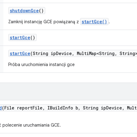
shutdown
Gce
()
startGce()
Zamknij instancję GCE powiązaną z
.
start
Gce
()
start
Gce
(String ip
Device
,
Multi
Map<String
,
String>
Próba uruchomienia instancji gce
d
(File report
File
,
IBuild
Info b
,
String ip
Device
,
Mult
ć polecenie uruchamiania GCE.