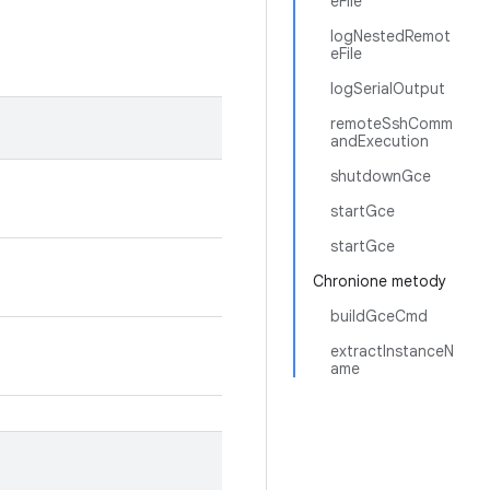
eFile
logNestedRemot
eFile
logSerialOutput
remoteSshComm
andExecution
shutdownGce
startGce
startGce
Chronione metody
buildGceCmd
extractInstanceN
ame