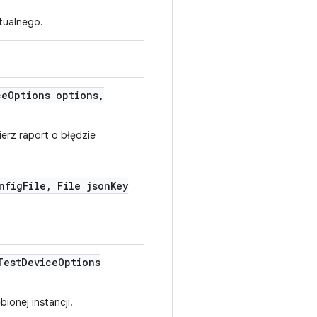
tualnego.
ce
Options options
,
erz raport o błędzie
nfig
File
,
File json
Key
est
Device
Options
ionej instancji.