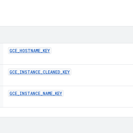
GCE
_
HOSTNAME
_
KEY
GCE
_
INSTANCE
_
CLEANED
_
KEY
GCE
_
INSTANCE
_
NAME
_
KEY