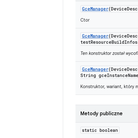
Gce
Manager
(Device
Desc
Ctor
Gce
Manager
(Device
Desc
test
Resource
Build
Infos
Ten konstruktor został wyco
Gce
Manager
(Device
Desc
String gce
Instance
Nam
Konstruktor, wariant, który
Metody publiczne
static boolean