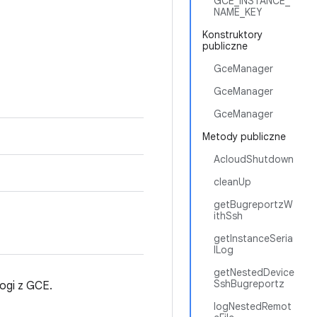
GCE_INSTANCE_
NAME_KEY
Konstruktory
publiczne
GceManager
GceManager
GceManager
Metody publiczne
AcloudShutdown
cleanUp
getBugreportzW
ithSsh
getInstanceSeria
lLog
getNestedDevice
SshBugreportz
ogi z GCE.
logNestedRemot