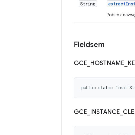
String
extract
Ins
Pobierz nazwę
Fieldsem
GCE
_
HOSTNAME
_
KE
public static final S
GCE
_
INSTANCE
_
CLE