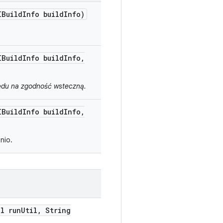
Build
Info build
Info)
Build
Info build
Info
,
lędu na zgodność wsteczną.
Build
Info build
Info
,
nio.
il run
Util
,
String