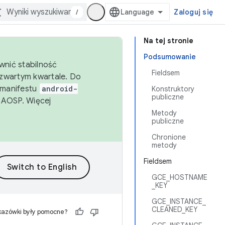
/
Zaloguj się
Na tej stronie
Podsumowanie
wnić stabilność
Fieldsem
zwartym kwartale. Do
 manifestu
android-
Konstruktory
publiczne
 AOSP. Więcej
Metody
publiczne
Chronione
metody
Fieldsem
GCE_HOSTNAME
_KEY
GCE_INSTANCE_
CLEANED_KEY
kazówki były pomocne?