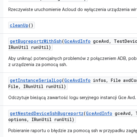
Rzeczywiste uruchomienie Acloud do wyłączenia urządzenia wir
clean
Up
()
get
Bugreportz
With
Ssh
(
Gce
Avd
Info
gce
Avd
,
Test
Devi
IRun
Util run
Util)
Aby uniknąć potencjalnych problemów z połączeniem ADB, pobi
z urządzenia za pomocą ssh.
get
Instance
Serial
Log
(
Gce
Avd
Info
infos
,
File avd
Co
File
,
IRun
Util run
Util)
Odczytuje bieżącą zawartość logu seryjnego instancji Gce Avd.
get
Nested
Device
Ssh
Bugreportz
(
Gce
Avd
Info
gce
Avd
,
T
options
,
IRun
Util run
Util)
Pobieranie raportu o błędzie za pomocą ssh w przypadku zagłęb