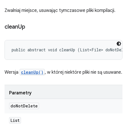
Zwalniaj miejsce, usuwając tymczasowe pliki kompilacji.
clean
Up
public abstract void cleanUp (List<File> doNotDele
Wersja
cleanUp()
, w której niektóre pliki nie są usuwane.
Parametry
do
Not
Delete
List