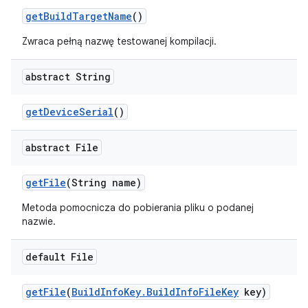
get
Build
Target
Name
()
Zwraca pełną nazwę testowanej kompilacji.
abstract String
get
Device
Serial
()
abstract File
get
File
(String name)
Metoda pomocnicza do pobierania pliku o podanej
nazwie.
default File
get
File
(
Build
Info
Key
.
Build
Info
File
Key
key)