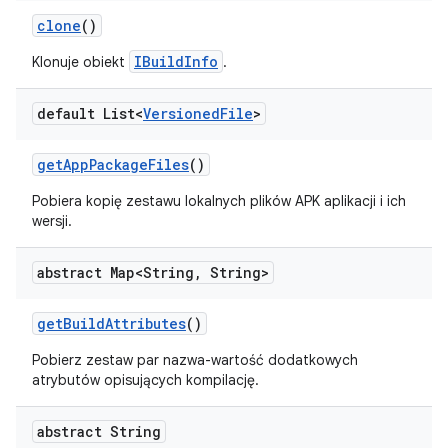
clone
()
IBuildInfo
Klonuje obiekt
.
default List<
Versioned
File
>
get
App
Package
Files
()
Pobiera kopię zestawu lokalnych plików APK aplikacji i ich
wersji.
abstract Map<String
,
String>
get
Build
Attributes
()
Pobierz zestaw par nazwa-wartość dodatkowych
atrybutów opisujących kompilację.
abstract String