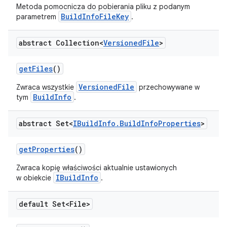
Metoda pomocnicza do pobierania pliku z podanym
BuildInfoFileKey
parametrem
.
abstract Collection<
Versioned
File
>
get
Files
()
VersionedFile
Zwraca wszystkie
przechowywane w
BuildInfo
tym
.
abstract Set<
IBuild
Info
.
Build
Info
Properties
>
get
Properties
()
Zwraca kopię właściwości aktualnie ustawionych
IBuildInfo
w obiekcie
.
default Set<File>