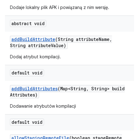
Dodaje lokalny plik APK i powiązaną z nim wersję.
abstract void
add
Build
Attribute
(String attribute
Name
,
String attribute
Value)
Dodaj atrybut kompilacji.
default void
add
Build
Attributes
(Map<String
,
String> build
Attributes)
Dodawanie atrybutów kompilacji
default void
allow
Staging
Remote
File
(boolean stage
Remote