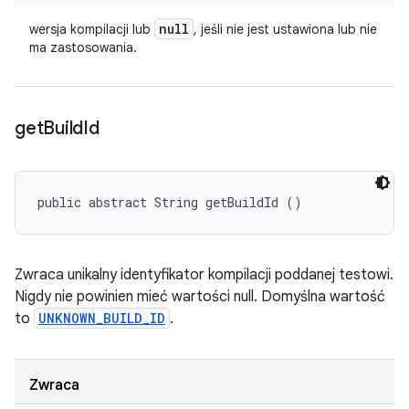
null
wersja kompilacji lub
, jeśli nie jest ustawiona lub nie
ma zastosowania.
get
Build
Id
public abstract String getBuildId ()
Zwraca unikalny identyfikator kompilacji poddanej testowi.
Nigdy nie powinien mieć wartości null. Domyślna wartość
to
UNKNOWN_BUILD_ID
.
Zwraca