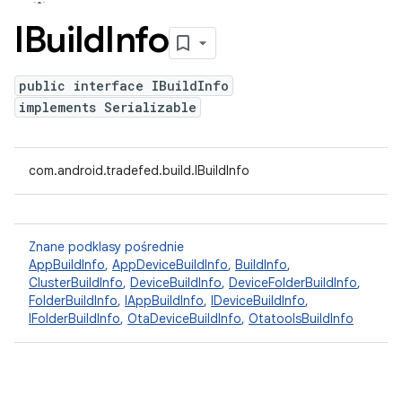
IBuild
Info
public interface IBuildInfo
implements Serializable
com.android.tradefed.build.IBuildInfo
Znane podklasy pośrednie
AppBuildInfo
,
AppDeviceBuildInfo
,
BuildInfo
,
ClusterBuildInfo
,
DeviceBuildInfo
,
DeviceFolderBuildInfo
,
FolderBuildInfo
,
IAppBuildInfo
,
IDeviceBuildInfo
,
IFolderBuildInfo
,
OtaDeviceBuildInfo
,
OtatoolsBuildInfo