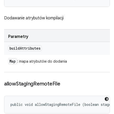
Dodawanie atrybutów kompilacji
Parametry
build
Attributes
Map
: mapa atrybutów do dodania
allow
Staging
Remote
File
public void allowStagingRemoteFile (boolean stageR