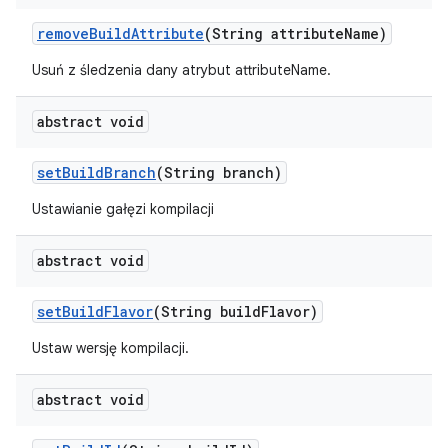
remove
Build
Attribute
(String attribute
Name)
Usuń z śledzenia dany atrybut attributeName.
abstract void
set
Build
Branch
(String branch)
Ustawianie gałęzi kompilacji
abstract void
set
Build
Flavor
(String build
Flavor)
Ustaw wersję kompilacji.
abstract void