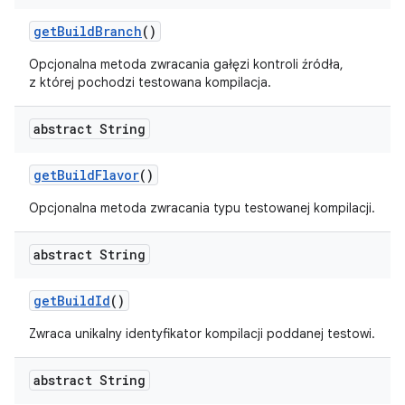
get
Build
Branch
()
Opcjonalna metoda zwracania gałęzi kontroli źródła,
z której pochodzi testowana kompilacja.
abstract String
get
Build
Flavor
()
Opcjonalna metoda zwracania typu testowanej kompilacji.
abstract String
get
Build
Id
()
Zwraca unikalny identyfikator kompilacji poddanej testowi.
abstract String