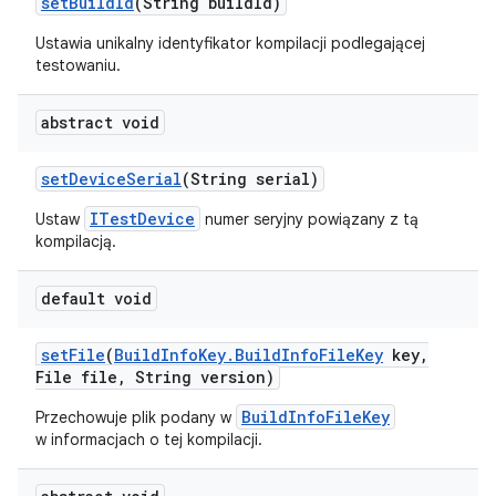
set
Build
Id
(String build
Id)
Ustawia unikalny identyfikator kompilacji podlegającej
testowaniu.
abstract void
set
Device
Serial
(String serial)
ITestDevice
Ustaw
numer seryjny powiązany z tą
kompilacją.
default void
set
File
(
Build
Info
Key
.
Build
Info
File
Key
key
,
File file
,
String version)
BuildInfoFileKey
Przechowuje plik podany w
w informacjach o tej kompilacji.