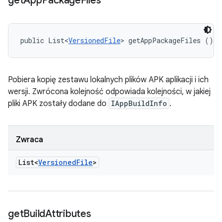
get
App
Package
Files
public List<
VersionedFile
> getAppPackageFiles ()
Pobiera kopię zestawu lokalnych plików APK aplikacji i ich
wersji. Zwrócona kolejność odpowiada kolejności, w jakiej
pliki APK zostały dodane do
IAppBuildInfo
.
Zwraca
List<
Versioned
File
>
get
Build
Attributes