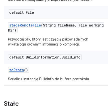
default File
stage
Remote
File
(String file
Name
,
File working
Dir)
Przygotuj plik, który jest częścią plików zdalnych
w katalogu głównym informacji o kompilacji.
default Build
Information
.
Build
Info
to
Proto
()
Serializuj instancję BuildInfo do bufora protokołu.
Stałe