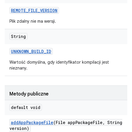
REMOTE
_
FILE
_
VERSION
Plik zdalny nie ma wersji.
String
UNKNOWN
_
BUILD
_
ID
Wartość domyślna, gdy identyfikator kompilacji jest
nieznany.
Metody publiczne
default void
add
App
Package
File
(File app
Package
File
,
String
version)