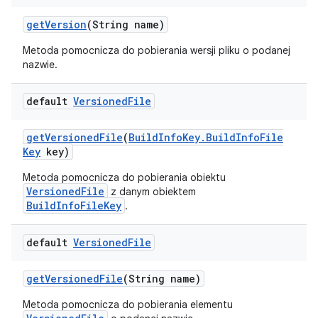
get
Version
(String name)
Metoda pomocnicza do pobierania wersji pliku o podanej
nazwie.
default
Versioned
File
get
Versioned
File
(
Build
Info
Key
.
Build
Info
File
Key
key)
Metoda pomocnicza do pobierania obiektu
VersionedFile
z danym obiektem
BuildInfoFileKey
.
default
Versioned
File
get
Versioned
File
(String name)
Metoda pomocnicza do pobierania elementu