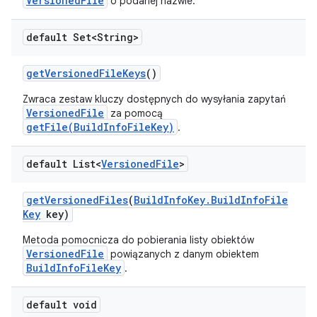
VersionedFile
o podanej nazwie.
default Set<String>
get
Versioned
File
Keys
()
Zwraca zestaw kluczy dostępnych do wysyłania zapytań
VersionedFile
za pomocą
getFile(BuildInfoFileKey)
.
default List<
Versioned
File
>
get
Versioned
Files
(
Build
Info
Key
.
Build
Info
File
Key
key)
Metoda pomocnicza do pobierania listy obiektów
VersionedFile
powiązanych z danym obiektem
BuildInfoFileKey
.
default void