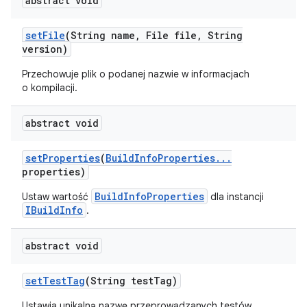
abstract void
set
File
(String name
,
File file
,
String
version)
Przechowuje plik o podanej nazwie w informacjach
o kompilacji.
abstract void
set
Properties
(
Build
Info
Properties
.
.
.
properties)
BuildInfoProperties
Ustaw wartość
dla instancji
IBuildInfo
.
abstract void
set
Test
Tag
(String test
Tag)
Ustawia unikalną nazwę przeprowadzanych testów.