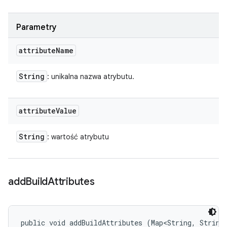
Parametry
attribute
Name
String
: unikalna nazwa atrybutu.
attribute
Value
String
: wartość atrybutu
add
Build
Attributes
public void addBuildAttributes (Map<String, String