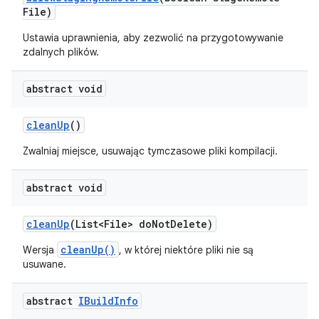
File)
Ustawia uprawnienia, aby zezwolić na przygotowywanie
zdalnych plików.
abstract void
clean
Up
()
Zwalniaj miejsce, usuwając tymczasowe pliki kompilacji.
abstract void
clean
Up
(List<File> do
Not
Delete)
cleanUp()
Wersja
, w której niektóre pliki nie są
usuwane.
abstract
IBuild
Info