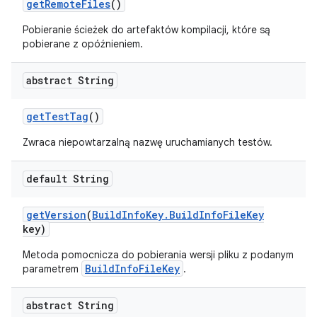
get
Remote
Files
()
Pobieranie ścieżek do artefaktów kompilacji, które są
pobierane z opóźnieniem.
abstract String
get
Test
Tag
()
Zwraca niepowtarzalną nazwę uruchamianych testów.
default String
get
Version
(
Build
Info
Key
.
Build
Info
File
Key
key)
Metoda pomocnicza do pobierania wersji pliku z podanym
BuildInfoFileKey
parametrem
.
abstract String