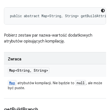
public abstract Map<String, String> getBuildAttrib
Pobierz zestaw par nazwa-wartość dodatkowych
atrybutów opisujących kompilację.
Zwraca
Map<String
,
String>
Map
null
atrybutów kompilacji. Nie będzie to
, ale może
być puste.
get
Build
Branch