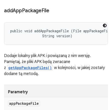
add
App
Package
File
public void addAppPackageFile (File appPackageFile,
                String version)
Dodaje lokalny plik APK i powiązaną z nim wersję.
Pamiętaj, że pliki APK będą zwracane
z
getAppPackageFiles()
w kolejności, w jakiej zostały
dodane tą metodą.
Parametry
app
Package
File