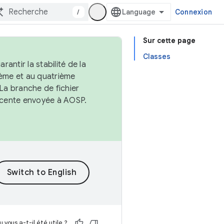
/
Connexion
Sur cette page
Classes
antir la stabilité de la
ème et au quatrième
 La branche de fichier
récente envoyée à AOSP.
 vous a-t-il été utile ?