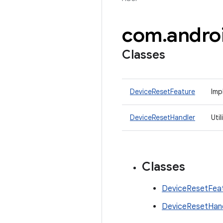
com
.
andro
Classes
DeviceResetFeature
Imp
DeviceResetHandler
Uti
Classes
DeviceResetFea
DeviceResetHan