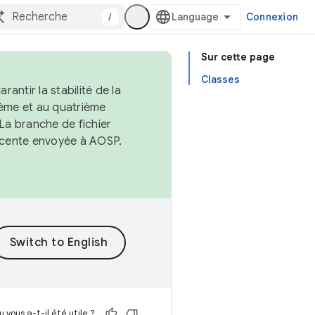
/
Connexion
Sur cette page
Classes
antir la stabilité de la
ème et au quatrième
 La branche de fichier
récente envoyée à AOSP.
 vous a-t-il été utile ?