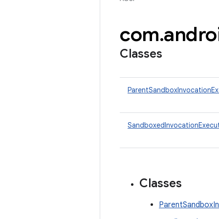
com
.
andro
Classes
ParentSandboxInvocationEx
SandboxedInvocationExecu
Classes
ParentSandboxIn