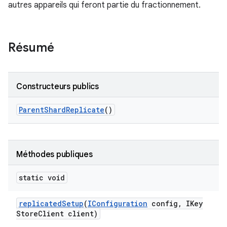
autres appareils qui feront partie du fractionnement.
Résumé
Constructeurs publics
Parent
Shard
Replicate
()
Méthodes publiques
static void
replicated
Setup
(
IConfiguration
config
,
IKey
Store
Client client)