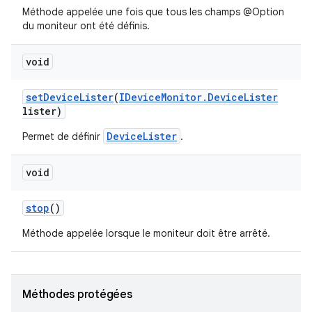
Méthode appelée une fois que tous les champs @Option
du moniteur ont été définis.
void
set
Device
Lister
(
IDevice
Monitor
.
Device
Lister
lister)
DeviceLister
Permet de définir
.
void
stop
()
Méthode appelée lorsque le moniteur doit être arrêté.
Méthodes protégées