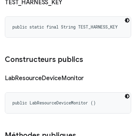
TEST
_
HARNESS
_
KEY
public static final String TEST_HARNESS_KEY
Constructeurs publics
Lab
Resource
Device
Monitor
public LabResourceDeviceMonitor ()
Méthodes publiques