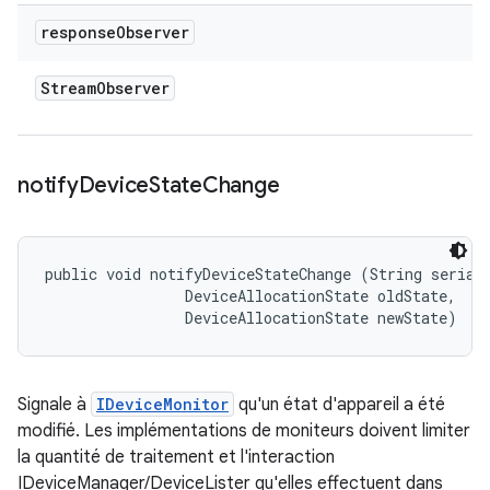
response
Observer
Stream
Observer
notify
Device
State
Change
public void notifyDeviceStateChange (String serial,
                DeviceAllocationState oldState, 

                DeviceAllocationState newState)
Signale à
IDeviceMonitor
qu'un état d'appareil a été
modifié. Les implémentations de moniteurs doivent limiter
la quantité de traitement et l'interaction
IDeviceManager/DeviceLister qu'elles effectuent dans