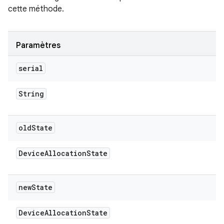
cette méthode.
Paramètres
serial
String
old
State
Device
Allocation
State
new
State
Device
Allocation
State