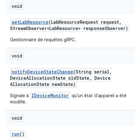
void
get
Lab
Resource
(Lab
Resource
Request request
,
Stream
Observer<Lab
Resource> response
Observer)
Gestionnaire de requêtes gRPC.
void
notify
Device
State
Change
(String serial
,
Device
Allocation
State old
State
,
Device
Allocation
State new
State)
IDeviceMonitor
Signale à
qu'un état d'appareil a été
modifié.
void
run
()