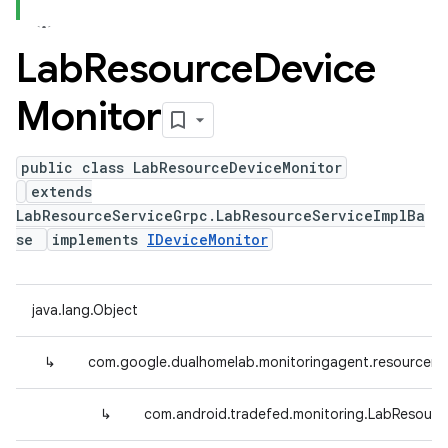
Lab
Resource
Device
Monitor
public class LabResourceDeviceMonitor
extends
LabResourceServiceGrpc.LabResourceServiceImplBa
se
implements
IDeviceMonitor
java.lang.Object
↳
com.google.dualhomelab.monitoringagent.resourcemo
↳
com.android.tradefed.monitoring.LabResourc