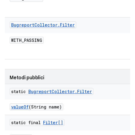
Bugreport
Collector
.
Filter
WITH
_
PASSING
Metodi pubblici
static
Bugreport
Collector
.
Filter
value
Of
(String name)
static final
Filter[]