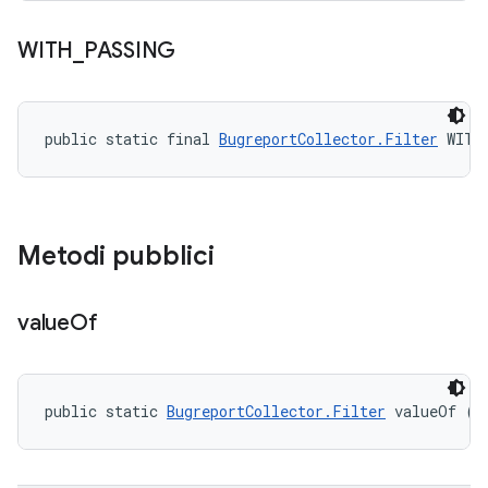
WITH
_
PASSING
public static final 
BugreportCollector.Filter
 WITH
Metodi pubblici
value
Of
public static 
BugreportCollector.Filter
 valueOf (S