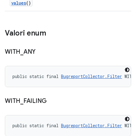
values
()
Valori enum
WITH
_
ANY
public static final 
BugreportCollector.Filter
 WITH
WITH
_
FAILING
public static final 
BugreportCollector.Filter
 WITH