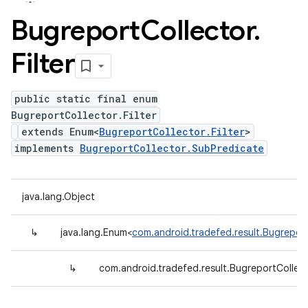
Bugreport
Collector
.
Filter
public static final enum
BugreportCollector.Filter
extends Enum<
BugreportCollector.Filter
>
implements
BugreportCollector.SubPredicate
java.lang.Object
↳
java.lang.Enum<
com.android.tradefed.result.BugreportC
↳
com.android.tradefed.result.BugreportCollecto