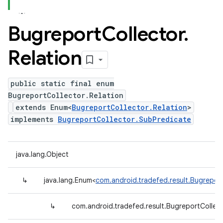
Bugreport
Collector
.
Relation
public static final enum
BugreportCollector.Relation
extends Enum<
BugreportCollector.Relation
>
implements
BugreportCollector.SubPredicate
java.lang.Object
↳
java.lang.Enum<
com.android.tradefed.result.Bugreport
↳
com.android.tradefed.result.BugreportCollect