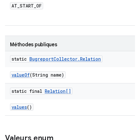
AT
_
START
_
OF
Méthodes publiques
static
Bugreport
Collector
.
Relation
value
Of
(String name)
static final
Relation[]
values
()
Valeurs enum