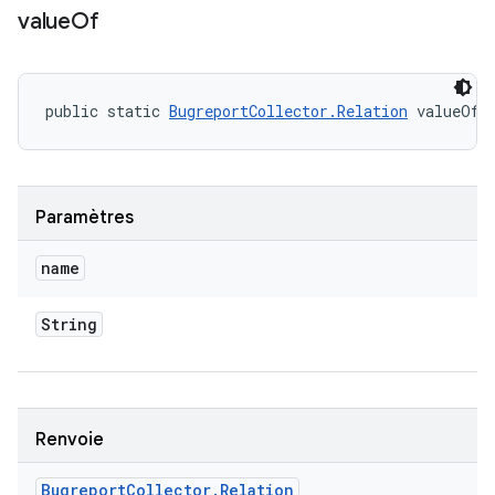
value
Of
public static 
BugreportCollector.Relation
 valueOf 
Paramètres
name
String
Renvoie
Bugreport
Collector
.
Relation