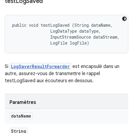
test
Log
Saved
public void testLogSaved (String dataName, 

                LogDataType dataType, 

                InputStreamSource dataStream, 

                LogFile logFile)
Si
LogSaverResultForwarder
est encapsulé dans un
autre, assurez-vous de transmettre le rappel
testLogSaved aux écouteurs en dessous.
Paramètres
data
Name
String