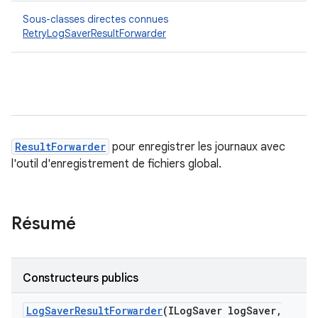
Sous-classes directes connues
RetryLogSaverResultForwarder
ResultForwarder
pour enregistrer les journaux avec
l'outil d'enregistrement de fichiers global.
Résumé
Constructeurs publics
Log
Saver
Result
Forwarder
(ILog
Saver log
Saver
,