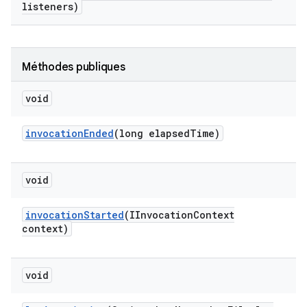
listeners)
Méthodes publiques
void
invocation
Ended
(long elapsed
Time)
void
invocation
Started
(IInvocation
Context
context)
void