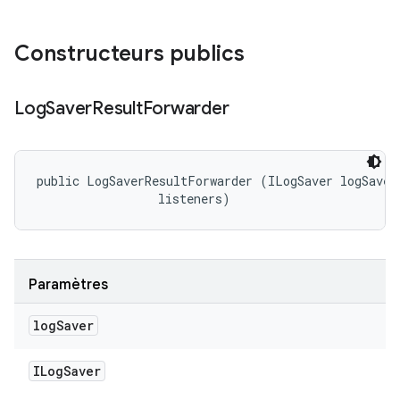
Constructeurs publics
Log
Saver
Result
Forwarder
public LogSaverResultForwarder (ILogSaver logSaver,
 listeners)
Paramètres
log
Saver
ILog
Saver