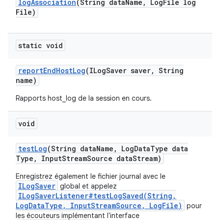
log
Association
(String data
Name
,
Log
File log
File)
static void
report
End
Host
Log
(ILog
Saver saver
,
String
name)
Rapports host_log de la session en cours.
void
test
Log
(String data
Name
,
Log
Data
Type data
Type
,
Input
Stream
Source data
Stream)
Enregistrez également le fichier journal avec le
ILogSaver
global et appelez
ILogSaverListener#testLogSaved(String,
LogDataType, InputStreamSource, LogFile)
pour
les écouteurs implémentant l'interface