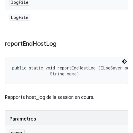
log
File
Log
File
report
End
Host
Log
public static void reportEndHostLog (ILogSaver save
                String name)
Rapports host_log de la session en cours.
Paramètres
saver