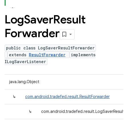
Log
Saver
Result
Forwarder
public class LogSaverResultForwarder
extends
ResultForwarder
implements
ILogSaverListener
java.lang.Object
↳
com.android.tradefed.result.ResultForwarder
↳
com.android.tradefed.result.LogSaverResultF