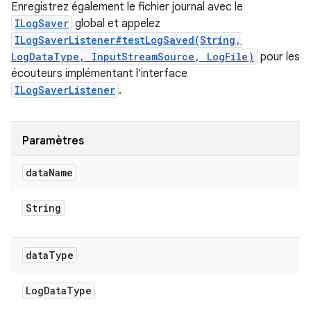
Enregistrez également le fichier journal avec le
ILogSaver
global et appelez
ILogSaverListener#testLogSaved(String,
LogDataType, InputStreamSource, LogFile)
pour les
écouteurs implémentant l'interface
ILogSaverListener
.
Paramètres
data
Name
String
data
Type
Log
Data
Type