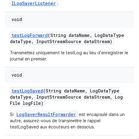
ILogSaverListener
.
void
test
Log
Forward
(String data
Name
,
Log
Data
Type
data
Type
,
Input
Stream
Source data
Stream)
Transmettez uniquement le testLog au lieu d'enregistrer le
journal en premier.
void
test
Log
Saved
(String data
Name
,
Log
Data
Type
data
Type
,
Input
Stream
Source data
Stream
,
Log
File log
File)
LogSaverResultForwarder
Si
est encapsulé dans un
autre, assurez-vous de transmettre le rappel
testLogSaved aux écouteurs en dessous.