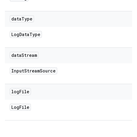
data
Type
Log
Data
Type
data
Stream
Input
Stream
Source
log
File
Log
File