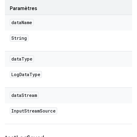
Paramètres
data
Name
String
data
Type
Log
Data
Type
data
Stream
Input
Stream
Source