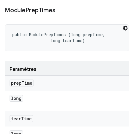
Module
Prep
Times
public ModulePrepTimes (long prepTime, 

                long tearTime)
Paramètres
prep
Time
long
tear
Time
long