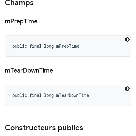
Champs
m
Prep
Time
public final long mPrepTime
m
Tear
Down
Time
public final long mTearDownTime
Constructeurs publics