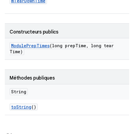
m
Tear
Down
Time
Constructeurs publics
Module
Prep
Times
(long prep
Time
,
long tear
Time)
Méthodes publiques
String
to
String
()