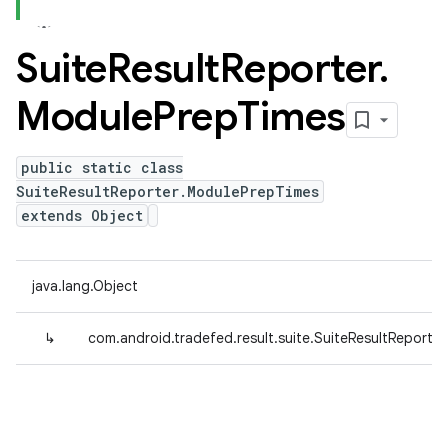
Suite
Result
Reporter
.
Module
Prep
Times
public static class
SuiteResultReporter.ModulePrepTimes
extends Object
java.lang.Object
↳
com.android.tradefed.result.suite.SuiteResultReporte