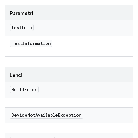
Parametri
test
Info
Test
Information
Lanci
Build
Error
Device
Not
Available
Exception