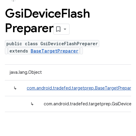
Gsi
Device
Flash
Preparer
public class GsiDeviceFlashPreparer
extends
BaseTargetPreparer
java.lang.Object
↳
com.android.tradefed.targetprep.BaseTargetPreparer
↳
com.android.tradefed.targetprep.GsiDeviceFl