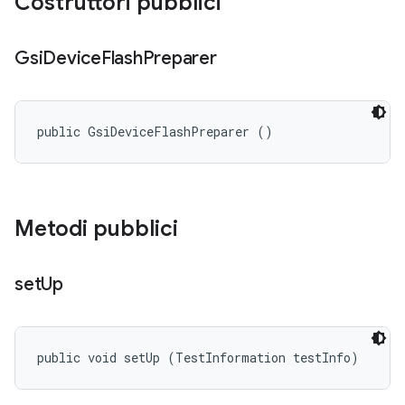
Costruttori pubblici
Gsi
Device
Flash
Preparer
public GsiDeviceFlashPreparer ()
Metodi pubblici
set
Up
public void setUp (TestInformation testInfo)