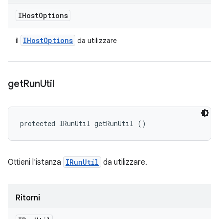
IHost
Options
IHost
Options
il
da utilizzare
get
Run
Util
protected IRunUtil getRunUtil ()
Ottieni l'istanza
IRunUtil
da utilizzare.
Ritorni