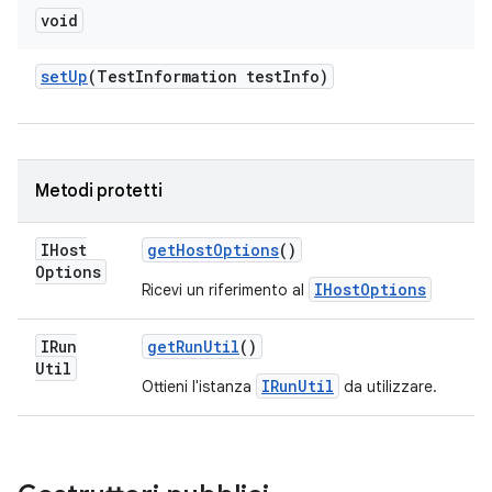
void
set
Up
(Test
Information test
Info)
Metodi protetti
IHost
get
Host
Options
()
Options
IHostOptions
Ricevi un riferimento al
IRun
get
Run
Util
()
Util
IRunUtil
Ottieni l'istanza
da utilizzare.