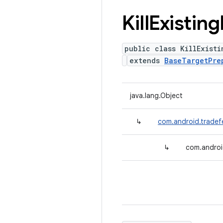
Kill
Existing
public class KillExisti
extends
BaseTargetPre
java.lang.Object
↳
com.android.tradef
↳
com.android