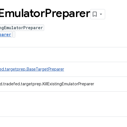
Emulator
Preparer
ngEmulatorPreparer
parer
ed.targetprep.BaseTargetPreparer
.tradefed.targetprep.KillExistingEmulatorPreparer