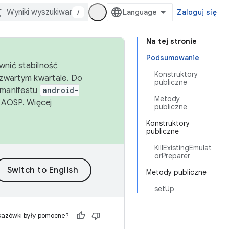
/
Zaloguj się
Na tej stronie
Podsumowanie
wnić stabilność
Konstruktory
zwartym kwartale. Do
publiczne
 manifestu
android-
Metody
 AOSP. Więcej
publiczne
Konstruktory
publiczne
KillExistingEmulat
orPreparer
Metody publiczne
setUp
kazówki były pomocne?