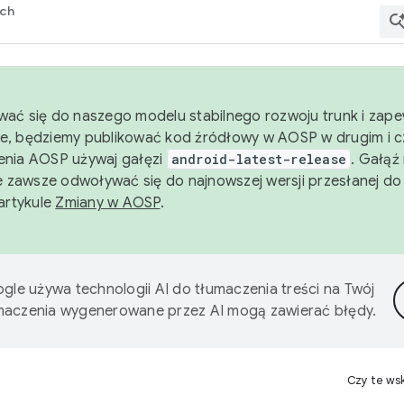
rch
wać się do naszego modelu stabilnego rozwoju trunk i zape
e, będziemy publikować kod źródłowy w AOSP w drugim i c
enia AOSP używaj gałęzi
android-latest-release
. Gałąź
 zawsze odwoływać się do najnowszej wersji przesłanej do
 artykule
Zmiany w AOSP
.
gle używa technologii AI do tłumaczenia treści na Twój
umaczenia wygenerowane przez AI mogą zawierać błędy.
Czy te ws