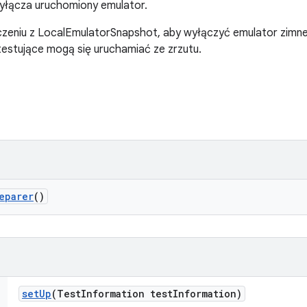
wyłącza uruchomiony emulator.
czeniu z LocalEmulatorSnapshot, aby wyłączyć emulator zimne
testujące mogą się uruchamiać ze zrzutu.
eparer
()
set
Up
(Test
Information test
Information)