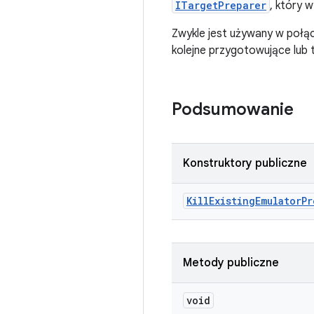
ITargetPreparer
, który 
Zwykle jest używany w połą
kolejne przygotowujące lub 
Podsumowanie
Konstruktory publiczne
Kill
Existing
Emulator
Pr
Metody publiczne
void