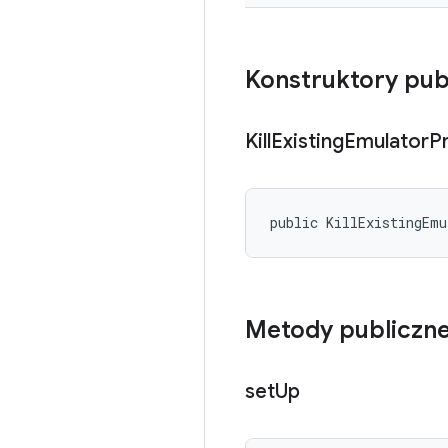
Konstruktory pub
Kill
Existing
Emulator
P
public KillExistingEm
Metody publiczn
set
Up