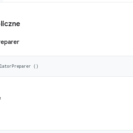
liczne
reparer
ulatorPreparer ()
e