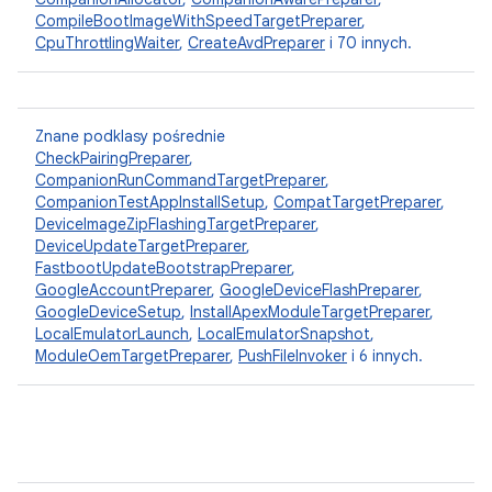
CompileBootImageWithSpeedTargetPreparer
,
CpuThrottlingWaiter
,
CreateAvdPreparer
i 70 innych.
Znane podklasy pośrednie
CheckPairingPreparer
,
CompanionRunCommandTargetPreparer
,
CompanionTestAppInstallSetup
,
CompatTargetPreparer
,
DeviceImageZipFlashingTargetPreparer
,
DeviceUpdateTargetPreparer
,
FastbootUpdateBootstrapPreparer
,
GoogleAccountPreparer
,
GoogleDeviceFlashPreparer
,
GoogleDeviceSetup
,
InstallApexModuleTargetPreparer
,
LocalEmulatorLaunch
,
LocalEmulatorSnapshot
,
ModuleOemTargetPreparer
,
PushFileInvoker
i 6 innych.