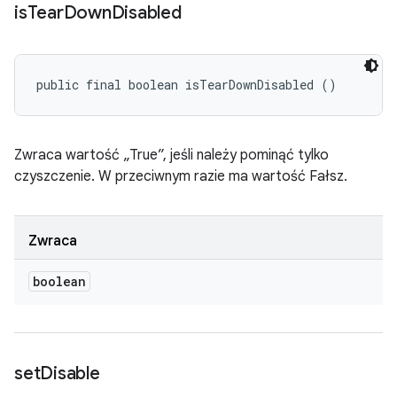
is
Tear
Down
Disabled
public final boolean isTearDownDisabled ()
Zwraca wartość „True”, jeśli należy pominąć tylko
czyszczenie. W przeciwnym razie ma wartość Fałsz.
Zwraca
boolean
set
Disable