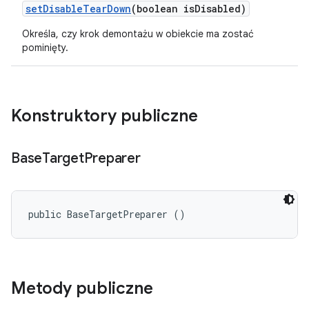
set
Disable
Tear
Down
(boolean is
Disabled)
Określa, czy krok demontażu w obiekcie ma zostać
pominięty.
Konstruktory publiczne
Base
Target
Preparer
public BaseTargetPreparer ()
Metody publiczne