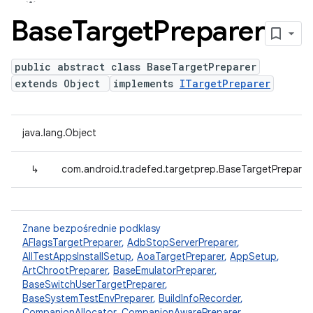
Base
Target
Preparer
public abstract class BaseTargetPreparer
extends Object
implements
ITargetPreparer
java.lang.Object
↳
com.android.tradefed.targetprep.BaseTargetPreparer
Znane bezpośrednie podklasy
AFlagsTargetPreparer
,
AdbStopServerPreparer
,
AllTestAppsInstallSetup
,
AoaTargetPreparer
,
AppSetup
,
ArtChrootPreparer
,
BaseEmulatorPreparer
,
BaseSwitchUserTargetPreparer
,
BaseSystemTestEnvPreparer
,
BuildInfoRecorder
,
CompanionAllocator
,
CompanionAwarePreparer
,