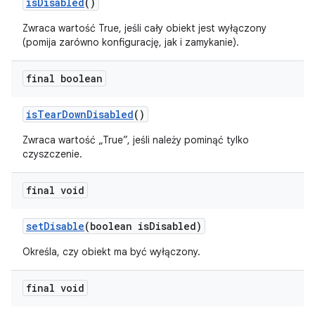
is
Disabled
()
Zwraca wartość True, jeśli cały obiekt jest wyłączony
(pomija zarówno konfigurację, jak i zamykanie).
final boolean
is
Tear
Down
Disabled
()
Zwraca wartość „True”, jeśli należy pominąć tylko
czyszczenie.
final void
set
Disable
(boolean is
Disabled)
Określa, czy obiekt ma być wyłączony.
final void