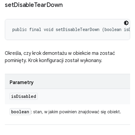
set
Disable
Tear
Down
public final void setDisableTearDown (boolean isDi
Określa, czy krok demontażu w obiekcie ma zostać
pominięty. Krok konfiguracji został wykonany.
Parametry
is
Disabled
boolean
: stan, w jakim powinien znajdować się obiekt.