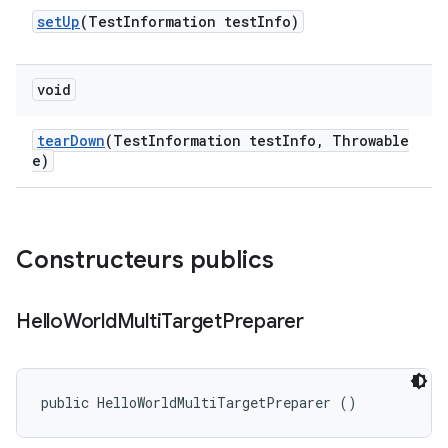
set
Up
(Test
Information test
Info)
void
tear
Down
(Test
Information test
Info
,
Throwable
e)
Constructeurs publics
Hello
World
Multi
Target
Preparer
public HelloWorldMultiTargetPreparer ()