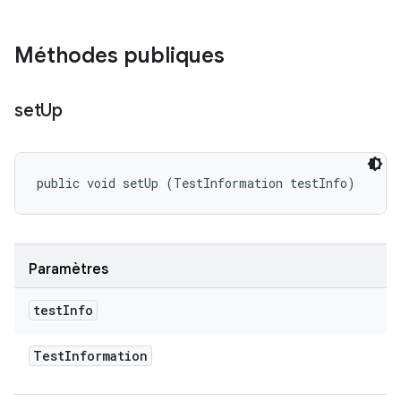
Méthodes publiques
set
Up
public void setUp (TestInformation testInfo)
Paramètres
test
Info
Test
Information