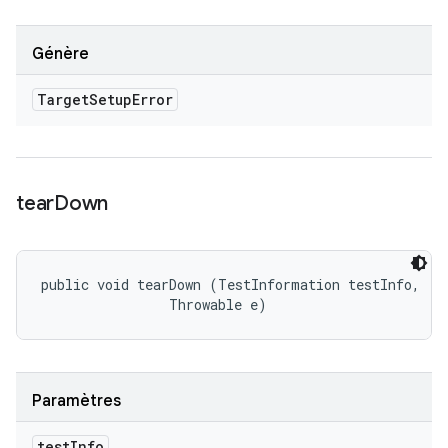
Génère
Target
Setup
Error
tear
Down
public void tearDown (TestInformation testInfo, 

                Throwable e)
Paramètres
test
Info