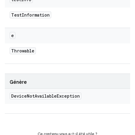
Test
Information
e
Throwable
Génère
Device
Not
Available
Exception
Ce contenu vous a-t-il été utile ?