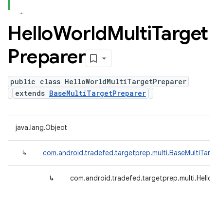
Hello
World
Multi
Target
Preparer
public class HelloWorldMultiTargetPreparer
extends
BaseMultiTargetPreparer
java.lang.Object
↳
com.android.tradefed.targetprep.multi.BaseMultiTarg
↳
com.android.tradefed.targetprep.multi.HelloW