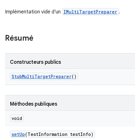
Implémentation vide d'un
IMultiTargetPreparer
.
Résumé
Constructeurs publics
Stub
Multi
Target
Preparer
()
Méthodes publiques
void
set
Up
(Test
Information test
Info)