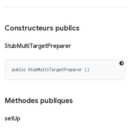
Constructeurs publics
Stub
Multi
Target
Preparer
public StubMultiTargetPreparer ()
Méthodes publiques
set
Up