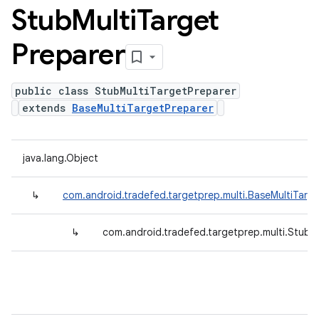
Stub
Multi
Target
Preparer
public class StubMultiTargetPreparer
extends
BaseMultiTargetPreparer
java.lang.Object
↳
com.android.tradefed.targetprep.multi.BaseMultiTarg
↳
com.android.tradefed.targetprep.multi.StubM