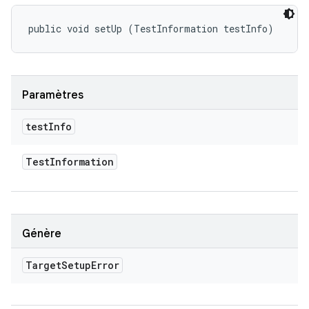
public void setUp (TestInformation testInfo)
Paramètres
test
Info
Test
Information
Génère
Target
Setup
Error