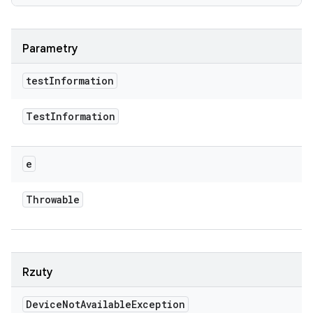
Parametry
test
Information
Test
Information
e
Throwable
Rzuty
Device
Not
Available
Exception