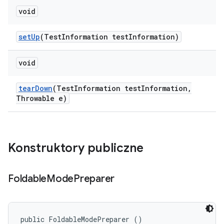
void
set
Up
(Test
Information test
Information)
void
tear
Down
(Test
Information test
Information
,
Throwable e)
Konstruktory publiczne
Foldable
Mode
Preparer
public FoldableModePreparer ()