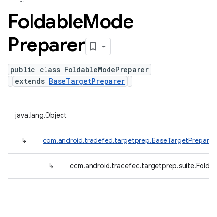
Foldable
Mode
Preparer
public class FoldableModePreparer
extends
BaseTargetPreparer
java.lang.Object
↳
com.android.tradefed.targetprep.BaseTargetPreparer
↳
com.android.tradefed.targetprep.suite.Folda