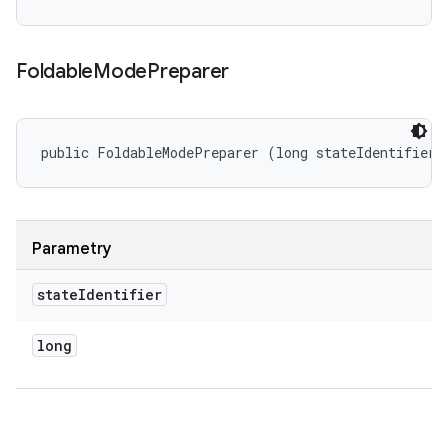
Foldable
Mode
Preparer
public FoldableModePreparer (long stateIdentifier)
Parametry
state
Identifier
long