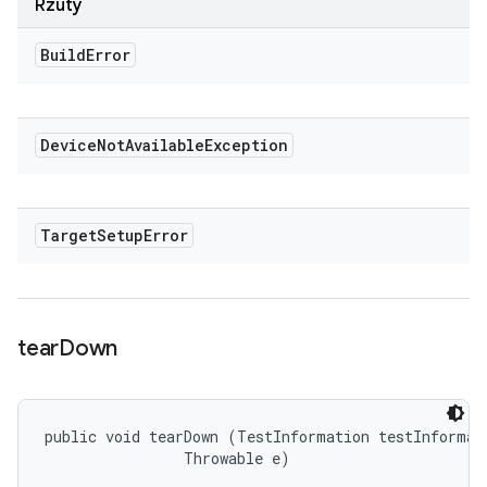
Rzuty
Build
Error
Device
Not
Available
Exception
Target
Setup
Error
tear
Down
public void tearDown (TestInformation testInformati
                Throwable e)