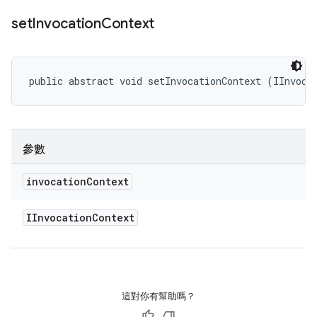
set
Invocation
Context
public abstract void setInvocationContext (IInvoca
參數
invocation
Context
IInvocation
Context
這對你有幫助嗎？