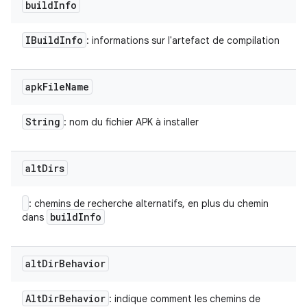
build
Info
IBuild
Info
: informations sur l'artefact de compilation
apk
File
Name
String
: nom du fichier APK à installer
alt
Dirs
: chemins de recherche alternatifs, en plus du chemin
build
Info
dans
alt
Dir
Behavior
Alt
Dir
Behavior
: indique comment les chemins de