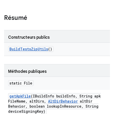
Résumé
Constructeurs publics
Build
Tests
Zip
Utils
()
Méthodes publiques
static File
get
Apk
File
(IBuild
Info build
Info
,
String apk
File
Name
,
alt
Dirs
,
Alt
Dir
Behavior
alt
Dir
Behavior
,
boolean lookup
In
Resource
,
String
device
Signing
Key)