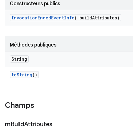
Constructeurs publics
Invocation
Ended
Event
Info
(
build
Attributes)
Méthodes publiques
String
to
String
()
Champs
m
Build
Attributes