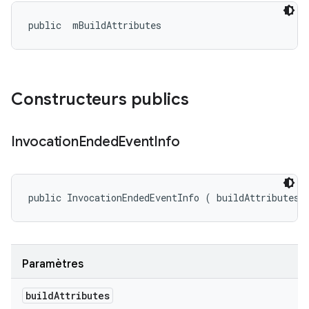
public 
 mBuildAttributes
Constructeurs publics
Invocation
Ended
Event
Info
public InvocationEndedEventInfo (
 buildAttributes)
Paramètres
build
Attributes