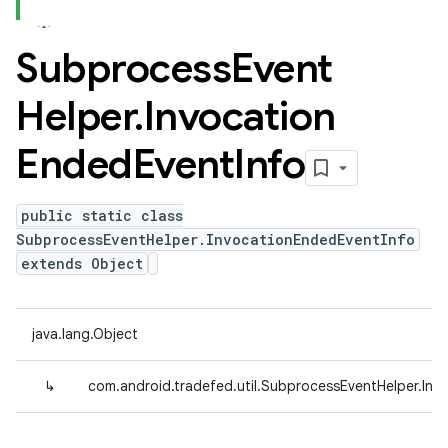
Subprocess
Event
Helper
.
Invocation
Ended
Event
Info
public static class
SubprocessEventHelper.InvocationEndedEventInfo
extends Object
java.lang.Object
↳
com.android.tradefed.util.SubprocessEventHelper.Inv