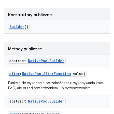
Konstruktory publiczne
Builder
()
Metody publiczne
abstract
Native
Poc
.
Builder
after
(
Native
Poc
.
After
Function
value)
Funkcja do wykonania po zakończeniu wykonywania kodu
PoC, ale przed stwierdzeniem lub oczyszczeniem.
abstract
Native
Poc
.
Builder