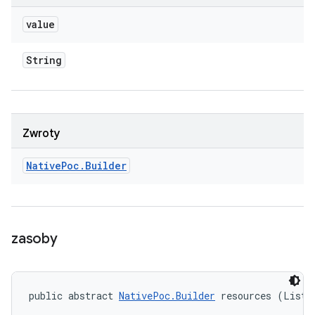
value
String
Zwroty
Native
Poc
.
Builder
zasoby
public abstract 
NativePoc.Builder
 resources (List<