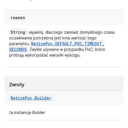
reason
String
: wyjaśnij, dlaczego zamiast domyślnego czasu
oczekiwania potrzebna jest inna wartość tego
Native
Poc
.
DEFAULT
_
POC
_
TIMEOUT
_
parametru.
SECONDS
Zwykle używane w przypadku PoC, które
próbują wykorzystać warunki wyścigu.
Zwroty
Native
Poc
.
Builder
ta instancja Builder