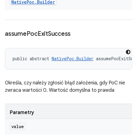
Native
Poc
.
Builder
assume
Poc
Exit
Success
public abstract 
NativePoc.Builder
 assumePocExitSuc
Określa, czy należy zgłosić błąd założenia, gdy PoC nie
zwraca wartości 0. Wartość domyślna to prawda
Parametry
value