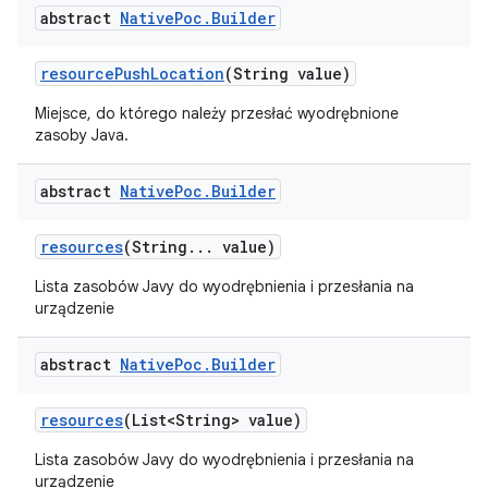
abstract
Native
Poc
.
Builder
resource
Push
Location
(String value)
Miejsce, do którego należy przesłać wyodrębnione
zasoby Java.
abstract
Native
Poc
.
Builder
resources
(String
.
.
.
value)
Lista zasobów Javy do wyodrębnienia i przesłania na
urządzenie
abstract
Native
Poc
.
Builder
resources
(List<String> value)
Lista zasobów Javy do wyodrębnienia i przesłania na
urządzenie