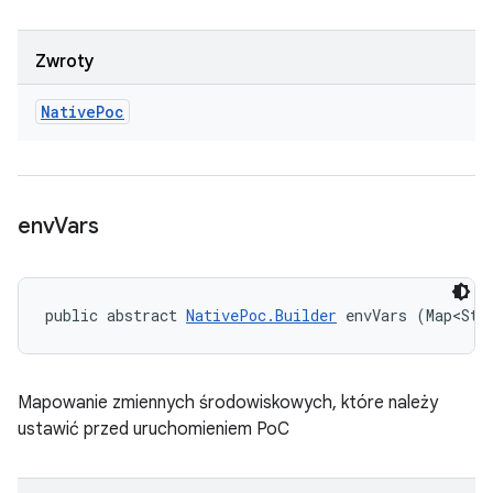
Zwroty
Native
Poc
env
Vars
public abstract 
NativePoc.Builder
 envVars (Map<Str
Mapowanie zmiennych środowiskowych, które należy
ustawić przed uruchomieniem PoC