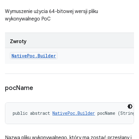
Wymuszenie użycia 64-bitowej wersji pliku
wykonywalnego PoC
Zwroty
Native
Poc
.
Builder
poc
Name
public abstract 
NativePoc.Builder
 pocName (String 
Nazwa pliku wykonywalnego, który ma zostać przesłany i