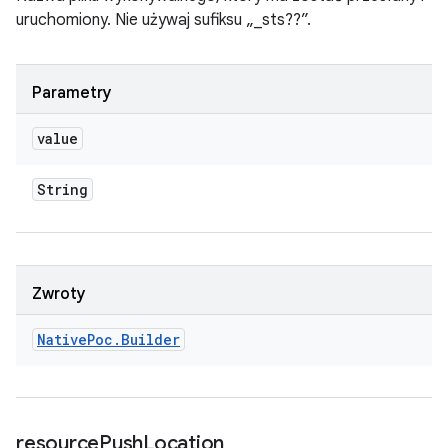
uruchomiony. Nie używaj sufiksu „_sts??”.
Parametry
value
String
Zwroty
Native
Poc
.
Builder
resource
Push
Location