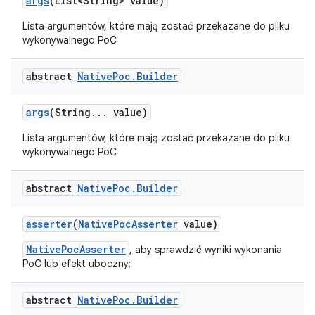
args
(List<String> value)
Lista argumentów, które mają zostać przekazane do pliku
wykonywalnego PoC
abstract
Native
Poc
.
Builder
args
(String
.
.
.
value)
Lista argumentów, które mają zostać przekazane do pliku
wykonywalnego PoC
abstract
Native
Poc
.
Builder
asserter
(
Native
Poc
Asserter
value)
NativePocAsserter
, aby sprawdzić wyniki wykonania
PoC lub efekt uboczny;
abstract
Native
Poc
.
Builder