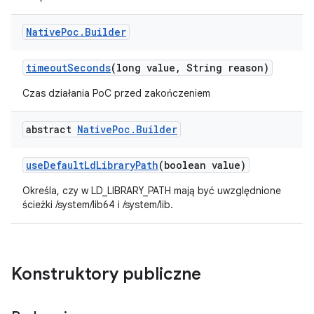
Native
Poc
.
Builder
timeout
Seconds
(long value
,
String reason)
Czas działania PoC przed zakończeniem
abstract
Native
Poc
.
Builder
use
Default
Ld
Library
Path
(boolean value)
Określa, czy w LD_LIBRARY_PATH mają być uwzględnione
ścieżki /system/lib64 i /system/lib.
Konstruktory publiczne