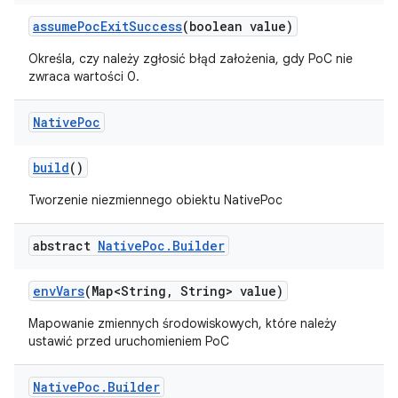
assume
Poc
Exit
Success
(boolean value)
Określa, czy należy zgłosić błąd założenia, gdy PoC nie
zwraca wartości 0.
Native
Poc
build
()
Tworzenie niezmiennego obiektu NativePoc
abstract
Native
Poc
.
Builder
env
Vars
(Map<String
,
String> value)
Mapowanie zmiennych środowiskowych, które należy
ustawić przed uruchomieniem PoC
Native
Poc
.
Builder