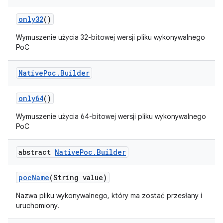
only32
()
Wymuszenie użycia 32-bitowej wersji pliku wykonywalnego
PoC
Native
Poc
.
Builder
only64
()
Wymuszenie użycia 64-bitowej wersji pliku wykonywalnego
PoC
abstract
Native
Poc
.
Builder
poc
Name
(String value)
Nazwa pliku wykonywalnego, który ma zostać przesłany i
uruchomiony.