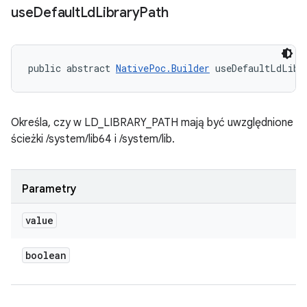
use
Default
Ld
Library
Path
public abstract 
NativePoc.Builder
 useDefaultLdLibr
Określa, czy w LD_LIBRARY_PATH mają być uwzględnione
ścieżki /system/lib64 i /system/lib.
Parametry
value
boolean