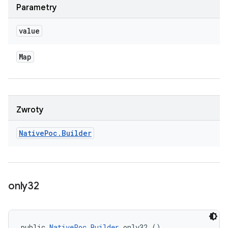
Parametry
value
Map
Zwroty
Native
Poc
.
Builder
only32
public 
NativePoc.Builder
 only32 ()