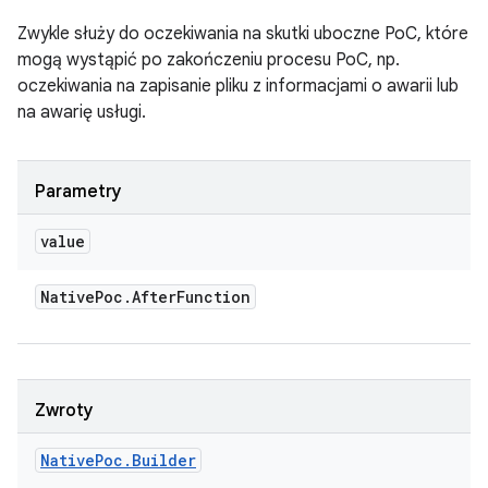
Zwykle służy do oczekiwania na skutki uboczne PoC, które
mogą wystąpić po zakończeniu procesu PoC, np.
oczekiwania na zapisanie pliku z informacjami o awarii lub
na awarię usługi.
Parametry
value
Native
Poc
.
After
Function
Zwroty
Native
Poc
.
Builder