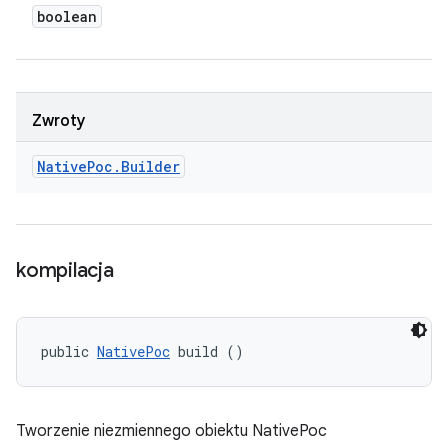
boolean
Zwroty
Native
Poc
.
Builder
kompilacja
public 
NativePoc
 build ()
Tworzenie niezmiennego obiektu NativePoc