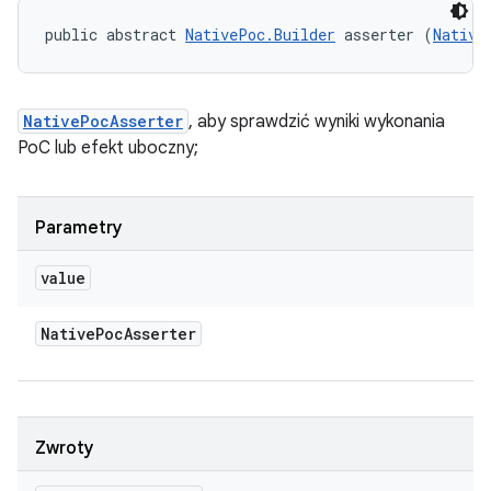
public abstract 
NativePoc.Builder
 asserter (
Native
NativePocAsserter
, aby sprawdzić wyniki wykonania
PoC lub efekt uboczny;
Parametry
value
Native
Poc
Asserter
Zwroty