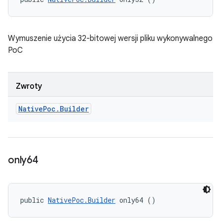
Wymuszenie użycia 32-bitowej wersji pliku wykonywalnego
PoC
Zwroty
Native
Poc
.
Builder
only64
public 
NativePoc.Builder
 only64 ()