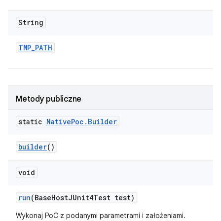
String
TMP
_
PATH
Metody publiczne
static
Native
Poc
.
Builder
builder
()
void
run
(Base
Host
JUnit4Test test)
Wykonaj PoC z podanymi parametrami i założeniami.