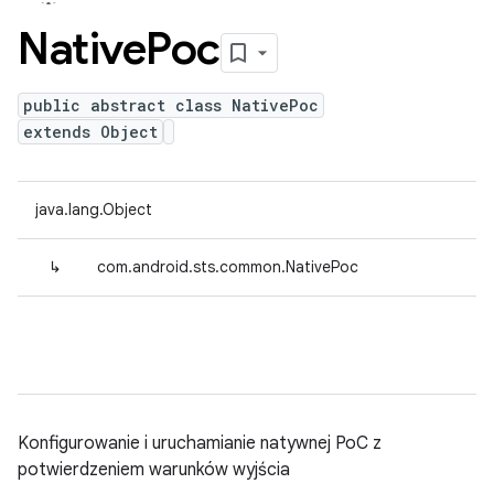
Native
Poc
public abstract class NativePoc
extends Object
java.lang.Object
↳
com.android.sts.common.NativePoc
Konfigurowanie i uruchamianie natywnej PoC z
potwierdzeniem warunków wyjścia