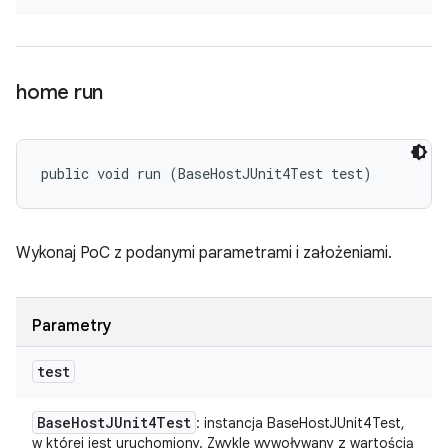
home run
public void run (BaseHostJUnit4Test test)
Wykonaj PoC z podanymi parametrami i założeniami.
Parametry
test
Base
Host
JUnit4Test
: instancja BaseHostJUnit4Test,
w której jest uruchomiony. Zwykle wywoływany z wartością