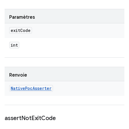
Paramètres
exit
Code
int
Renvoie
Native
Poc
Asserter
assert
Not
Exit
Code