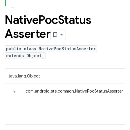
Native
Poc
Status
Asserter
public class NativePocStatusAsserter
extends Object
java.lang.Object
↳
com.android.sts.common.NativePocStatusAsserter