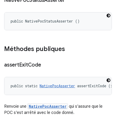
Native
Poc
Status
Asserter
public NativePocStatusAsserter ()
Méthodes publiques
assert
Exit
Code
public static 
NativePocAsserter
 assertExitCode (in
Renvoie une
NativePocAsserter
qui s'assure que le
POC s'est arrêté avec le code donné.