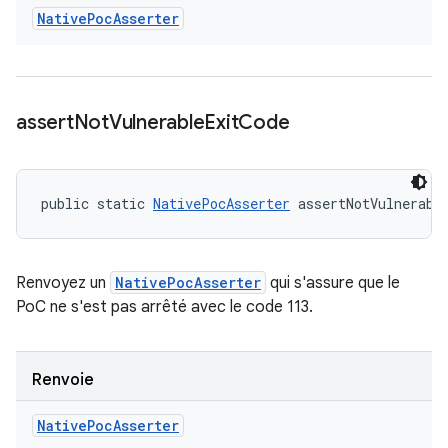
Native
Poc
Asserter
assert
Not
Vulnerable
Exit
Code
public static 
NativePocAsserter
 assertNotVulnerabl
Renvoyez un
NativePocAsserter
qui s'assure que le
PoC ne s'est pas arrêté avec le code 113.
Renvoie
Native
Poc
Asserter