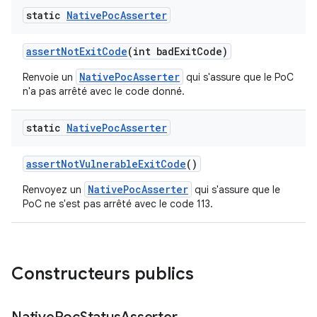
static
Native
Poc
Asserter
assert
Not
Exit
Code
(int bad
Exit
Code)
NativePocAsserter
Renvoie un
qui s'assure que le PoC
n'a pas arrêté avec le code donné.
static
Native
Poc
Asserter
assert
Not
Vulnerable
Exit
Code
()
NativePocAsserter
Renvoyez un
qui s'assure que le
PoC ne s'est pas arrêté avec le code 113.
Constructeurs publics