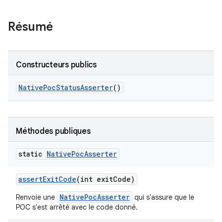
Résumé
Constructeurs publics
Native
Poc
Status
Asserter
()
Méthodes publiques
static
Native
Poc
Asserter
assert
Exit
Code
(int exit
Code)
NativePocAsserter
Renvoie une
qui s'assure que le
POC s'est arrêté avec le code donné.