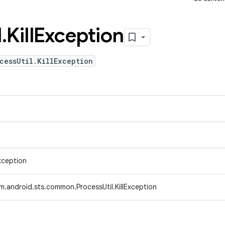
l
.
Kill
Exception
cessUtil.KillException
xception
m.android.sts.common.ProcessUtil.KillException