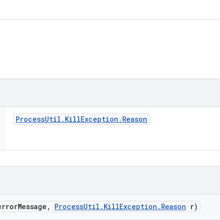
Process
Util
.
Kill
Exception
.
Reason
error
Message
,
Process
Util
.
Kill
Exception
.
Reason
r)