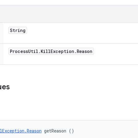
String
Process
Util
.
Kill
Exception
.
Reason
ues
lException.Reason
 getReason ()