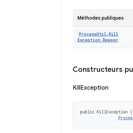
Méthodes publiques
Process
Util
.
Kill
Exception
.
Reason
Constructeurs pu
Kill
Exception
public KillException (
Proces