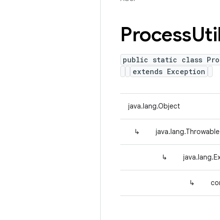
Process
Uti
public static class Pro
extends Exception
java.lang.Object
↳
java.lang.Throwable
↳
java.lang.E
↳
co