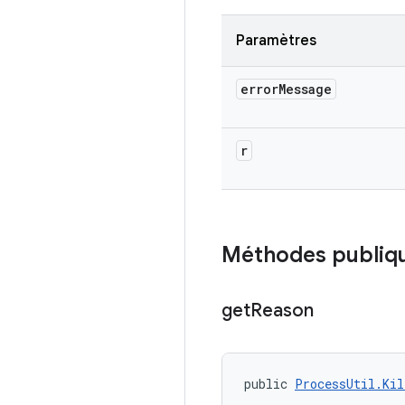
Paramètres
error
Message
r
Méthodes publiq
get
Reason
public 
ProcessUtil.Kil