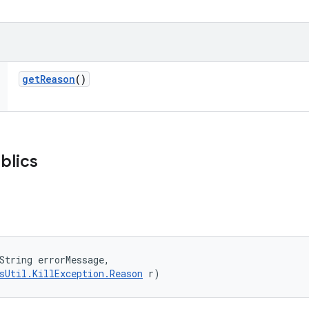
get
Reason
()
blics
String errorMessage, 

sUtil.KillException.Reason
 r)