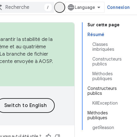
/
Connexion
Sur cette page
Résumé
antir la stabilité de la
Classes
ème et au quatrième
imbriquées
 La branche de fichier
Constructeurs
récente envoyée à AOSP.
publics
Méthodes
publiques
Constructeurs
publics
KillException
Méthodes
publiques
getReason
 vous a-t-il été utile ?