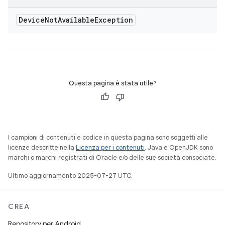
Device
Not
Available
Exception
Questa pagina è stata utile?
I campioni di contenuti e codice in questa pagina sono soggetti alle
licenze descritte nella
Licenza per i contenuti
. Java e OpenJDK sono
marchi o marchi registrati di Oracle e/o delle sue società consociate.
Ultimo aggiornamento 2025-07-27 UTC.
CREA
Repository per Android