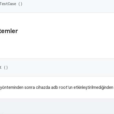
TestCase ()
temler
t ()
yönteminden sonra cihazda adb root'un etkinleştirilmediğinden 