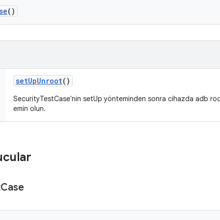
se
()
set
Up
Unroot
()
SecurityTestCase'nin setUp yönteminden sonra cihazda adb root
emin olun.
ucular
t
Case