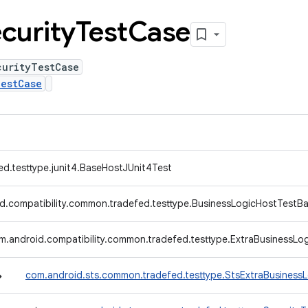
curity
Test
Case
curityTestCase
TestCase
ed.testtype.junit4.BaseHostJUnit4Test
d.compatibility.common.tradefed.testtype.BusinessLogicHostTestB
m.android.compatibility.common.tradefed.testtype.ExtraBusinessLo
↳
com.android.sts.common.tradefed.testtype.StsExtraBusiness