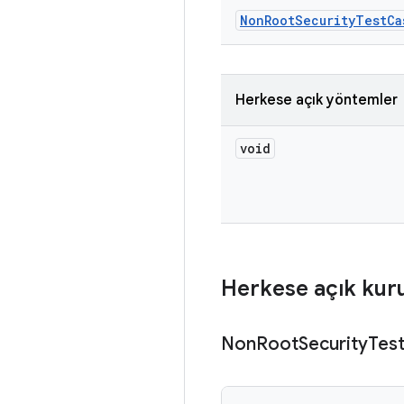
Non
Root
Security
Test
Ca
Herkese açık yöntemler
void
Herkese açık kur
Non
Root
Security
Tes