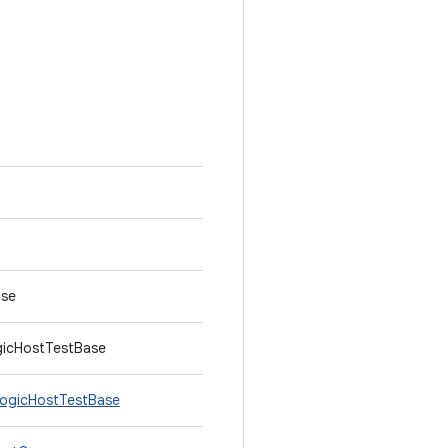
ase
gicHostTestBase
LogicHostTestBase