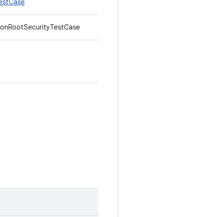
TestCase
NonRootSecurityTestCase