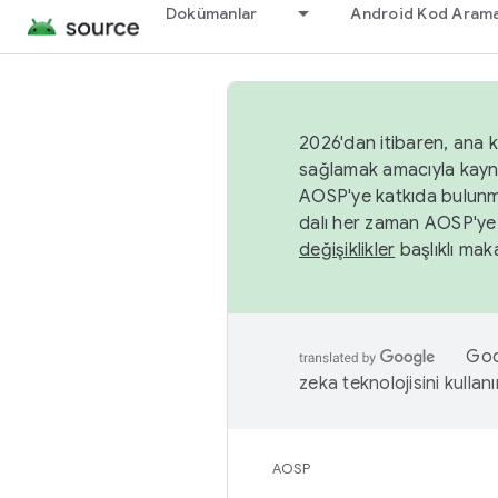
Dokümanlar
Android Kod Arama
2026'dan itibaren, ana k
sağlamak amacıyla kayn
AOSP'ye katkıda bulunm
dalı her zaman AOSP'ye 
değişiklikler
başlıklı maka
Goog
zeka teknolojisini kullanı
AOSP