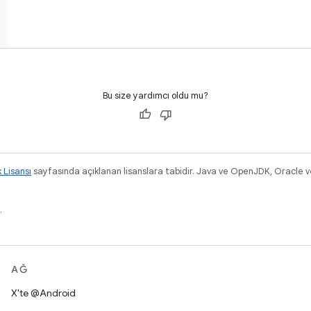
Bu size yardımcı oldu mu?
k Lisansı
sayfasında açıklanan lisanslara tabidir. Java ve OpenJDK, Oracle ve/v
.
AĞ
X'te @Android