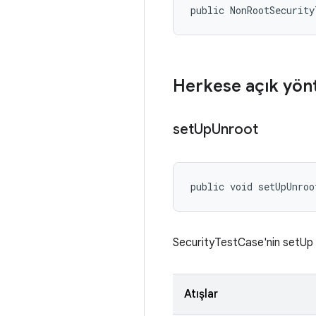
public NonRootSecurity
Herkese açık yön
set
Up
Unroot
public void setUpUnroo
SecurityTestCase'nin setUp 
Atışlar