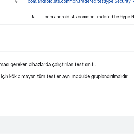
↳
com.android.sts.common.tradefed.testtype.Security
↳
com.android.sts.common.tradefed.testtype.
ı gereken cihazlarda çalıştırılan test sınıfı.
çin kök olmayan tüm testler aynı modülde gruplandırılmalıdır.