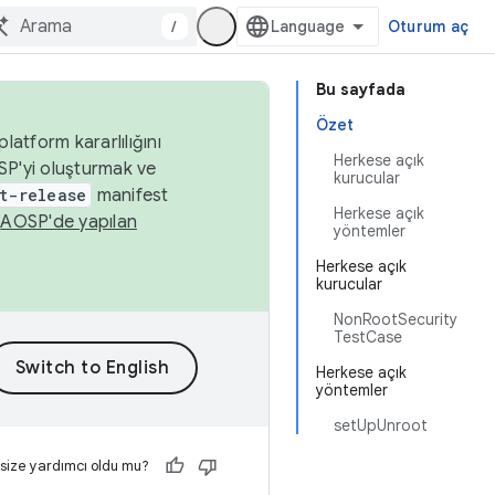
/
Oturum aç
Bu sayfada
Özet
latform kararlılığını
Herkese açık
SP'yi oluşturmak ve
kurucular
t-release
manifest
Herkese açık
n
AOSP'de yapılan
yöntemler
Herkese açık
kurucular
NonRootSecurity
TestCase
Herkese açık
yöntemler
setUpUnroot
 size yardımcı oldu mu?