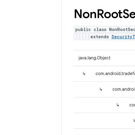
Non
Root
Se
public class NonRootSe
extends
Security
java.lang.Object
↳
com.android.tradef
↳
com.androi
↳
co