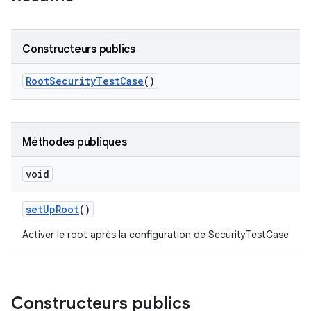
Constructeurs publics
Root
Security
Test
Case
()
Méthodes publiques
void
set
Up
Root
()
Activer le root après la configuration de SecurityTestCase
Constructeurs publics