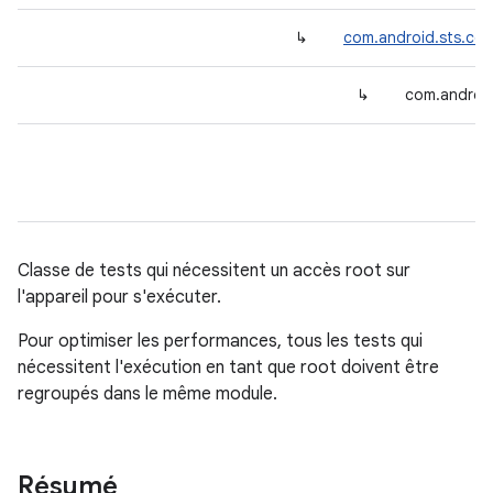
↳
com.android.sts.com
↳
com.android
Classe de tests qui nécessitent un accès root sur
l'appareil pour s'exécuter.
Pour optimiser les performances, tous les tests qui
nécessitent l'exécution en tant que root doivent être
regroupés dans le même module.
Résumé