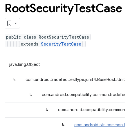
Root
Security
Test
Case
public class RootSecurityTestCase
extends
SecurityTestCase
java.lang.Object
↳
com.android.tradefed.testtype.junit4.BaseHostJUnit4
↳
com.android.compatibility.common.tradefed.
↳
com.android.compatibility.common.tr
↳
com.android.sts.common.tra