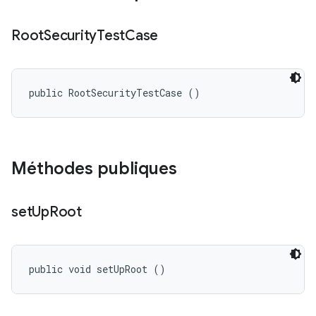
Root
Security
Test
Case
public RootSecurityTestCase ()
Méthodes publiques
set
Up
Root
public void setUpRoot ()