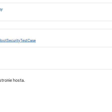
sy
RootSecurityTestCase
stronie hosta.