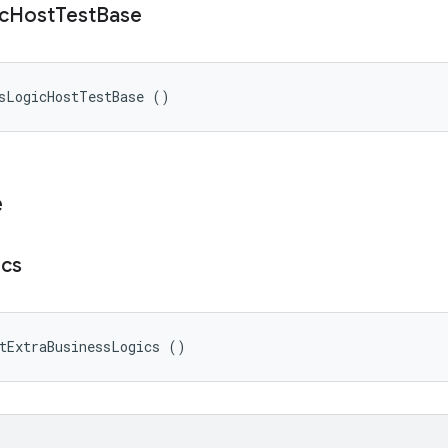
c
Host
Test
Base
ssLogicHostTestBase ()
e
ics
tExtraBusinessLogics ()