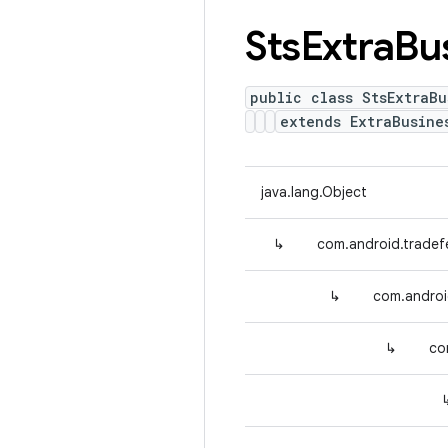
Sts
Extra
Bu
public class StsExtraBu
extends ExtraBusine
java.lang.Object
↳
com.android.tradef
↳
com.androi
↳
co