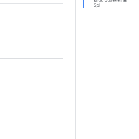
shouldUseKernel
Spl