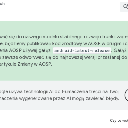
rch
wać się do naszego modelu stabilnego rozwoju trunk i zape
e, będziemy publikować kod źródłowy w AOSP w drugim i c
enia AOSP używaj gałęzi
android-latest-release
. Gałąź
 zawsze odwoływać się do najnowszej wersji przesłanej do
 artykule
Zmiany w AOSP
.
gle używa technologii AI do tłumaczenia treści na Twój
umaczenia wygenerowane przez AI mogą zawierać błędy.
Czy te ws