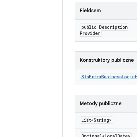
Fieldsem
public Description
Provider
Konstruktory publiczne
Sts
Extra
Business
Logic
Metody publiczne
List<String>
Optional<Local
Date>