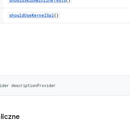
should
Skip
Mainline
Tests
()
should
Use
Kernel
Spl
()
ider descriptionProvider
liczne