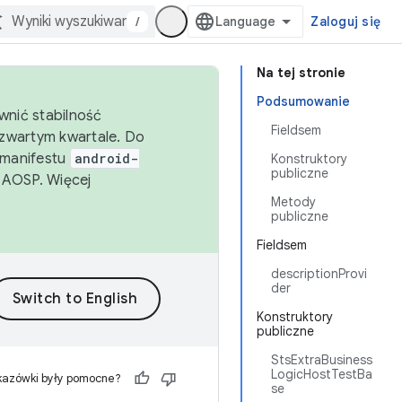
/
Zaloguj się
Na tej stronie
Podsumowanie
wnić stabilność
Fieldsem
zwartym kwartale. Do
 manifestu
android-
Konstruktory
publiczne
 AOSP. Więcej
Metody
publiczne
Fieldsem
descriptionProvi
der
Konstruktory
publiczne
StsExtraBusiness
LogicHostTestBa
kazówki były pomocne?
se