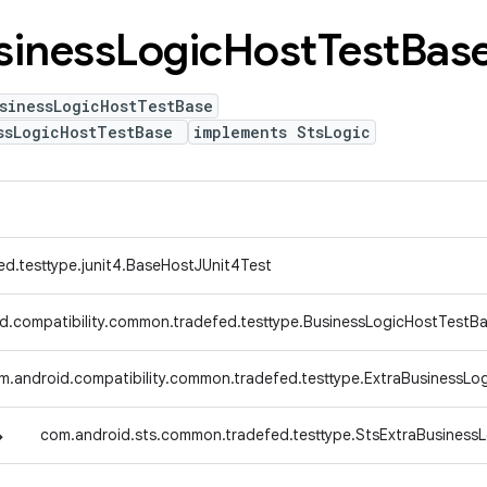
siness
Logic
Host
Test
Bas
sinessLogicHostTestBase
ssLogicHostTestBase
implements StsLogic
ed.testtype.junit4.BaseHostJUnit4Test
d.compatibility.common.tradefed.testtype.BusinessLogicHostTestB
m.android.compatibility.common.tradefed.testtype.ExtraBusinessLo
↳
com.android.sts.common.tradefed.testtype.StsExtraBusiness