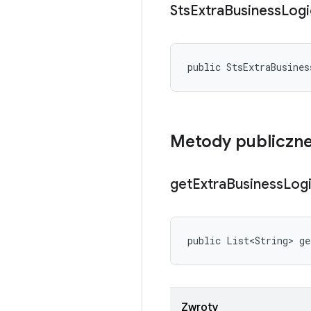
Sts
Extra
Business
Logi
public StsExtraBusine
Metody publiczn
get
Extra
Business
Log
public List<String> ge
Zwroty