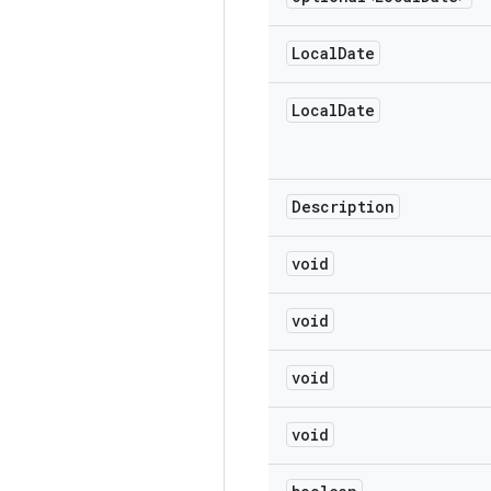
Local
Date
Local
Date
Description
void
void
void
void