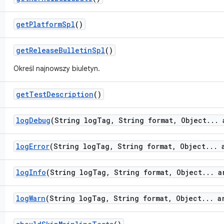
get
Platform
Spl
()
get
Release
Bulletin
Spl
()
Określ najnowszy biuletyn.
get
Test
Description
()
log
Debug
(String log
Tag
,
String format
,
Object
.
.
.
a
log
Error
(String log
Tag
,
String format
,
Object
.
.
.
a
log
Info
(String log
Tag
,
String format
,
Object
.
.
.
ar
log
Warn
(String log
Tag
,
String format
,
Object
.
.
.
ar