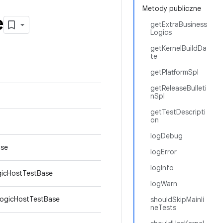
Metody publiczne
e
getExtraBusiness
Logics
getKernelBuildDa
te
getPlatformSpl
getReleaseBulleti
nSpl
getTestDescripti
on
logDebug
ase
logError
logInfo
gicHostTestBase
logWarn
LogicHostTestBase
shouldSkipMainli
neTests