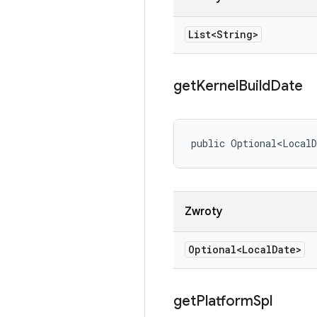
List<String>
get
Kernel
Build
Date
public Optional<LocalD
Zwroty
Optional<Local
Date>
get
Platform
Spl