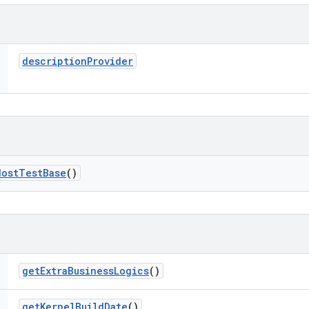
description
Provider
Host
Test
Base
()
get
Extra
Business
Logics
()
get
Kernel
Build
Date
()