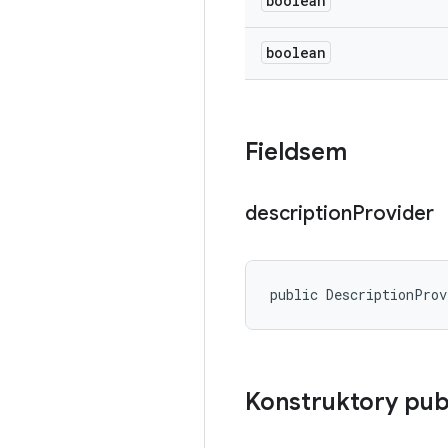
boolean
boolean
Fieldsem
description
Provider
public DescriptionProv
Konstruktory pub