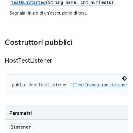
test
Run
Started
(String name
,
int num
Tests)
Segnala l'inizio di un'esecuzione di test.
Costruttori pubblici
Host
Test
Listener
public HostTestListener (
ITestInvocationListener
 l
Parametri
listener