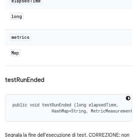
elapsed
Time
long
metrics
Map
test
Run
Ended
public void testRunEnded (long elapsedTime, 

                HashMap<String, MetricMeasurement.
Segnala la fine dell'esecuzione di test. CORREZIONE: non