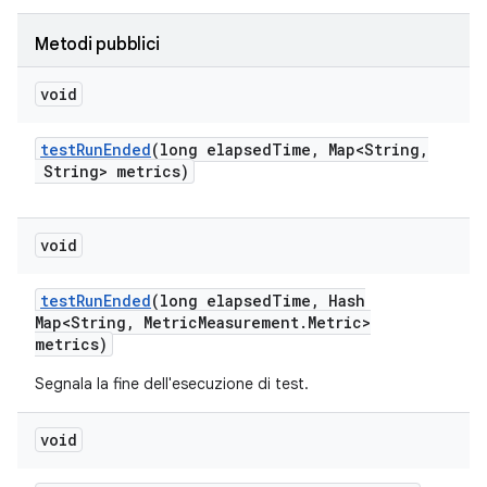
Metodi pubblici
void
test
Run
Ended
(long elapsed
Time
,
Map<String
,
String> metrics)
void
test
Run
Ended
(long elapsed
Time
,
Hash
Map<String
,
Metric
Measurement
.
Metric>
metrics)
Segnala la fine dell'esecuzione di test.
void