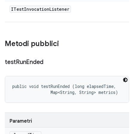
ITest
Invocation
Listener
Metodi pubblici
test
Run
Ended
public void testRunEnded (long elapsedTime, 

                Map<String, String> metrics)
Parametri