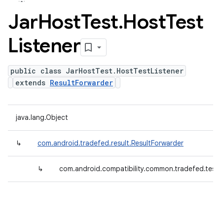
Jar
Host
Test
.
Host
Test
Listener
public class JarHostTest.HostTestListener
extends
ResultForwarder
java.lang.Object
↳
com.android.tradefed.result.ResultForwarder
↳
com.android.compatibility.common.tradefed.testt