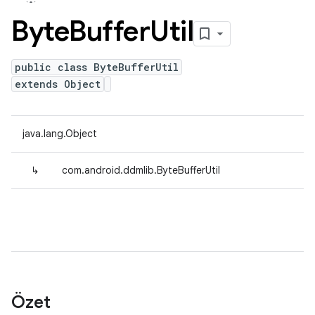
Byte
Buffer
Util
public class ByteBufferUtil
extends Object
java.lang.Object
↳
com.android.ddmlib.ByteBufferUtil
Özet