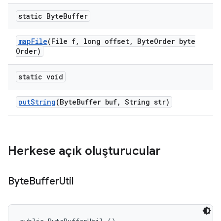
static Byte
Buffer
map
File
(File f
,
long offset
,
Byte
Order byte
Order)
static void
put
String
(Byte
Buffer buf
,
String str)
Herkese açık oluşturucular
Byte
Buffer
Util