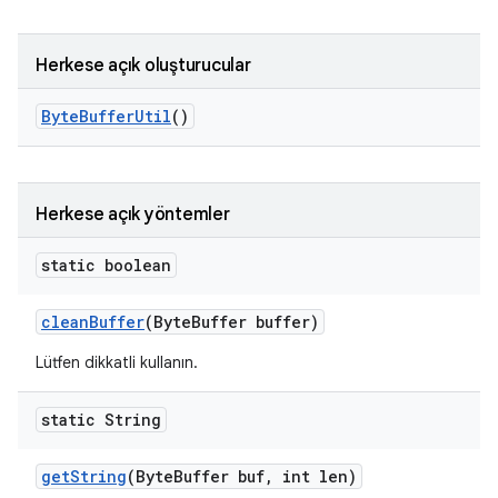
Herkese açık oluşturucular
Byte
Buffer
Util
()
Herkese açık yöntemler
static boolean
clean
Buffer
(Byte
Buffer buffer)
Lütfen dikkatli kullanın.
static String
get
String
(Byte
Buffer buf
,
int len)