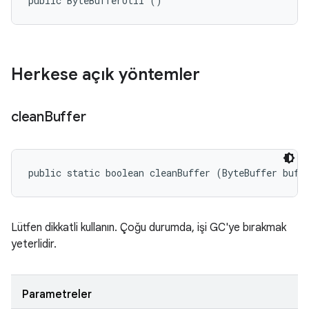
public ByteBufferUtil ()
Herkese açık yöntemler
clean
Buffer
public static boolean cleanBuffer (ByteBuffer buff
Lütfen dikkatli kullanın. Çoğu durumda, işi GC'ye bırakmak
yeterlidir.
Parametreler