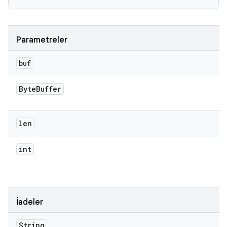
Parametreler
buf
Byte
Buffer
len
int
İadeler
String