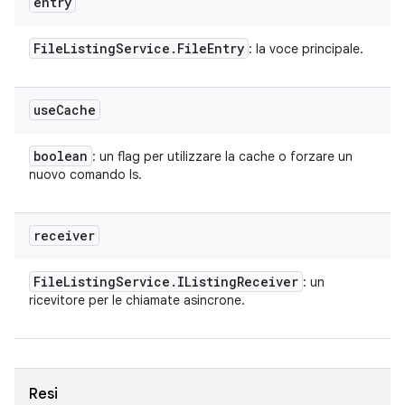
entry
File
Listing
Service
.
File
Entry
: la voce principale.
use
Cache
boolean
: un flag per utilizzare la cache o forzare un
nuovo comando ls.
receiver
File
Listing
Service
.
IListing
Receiver
: un
ricevitore per le chiamate asincrone.
Resi