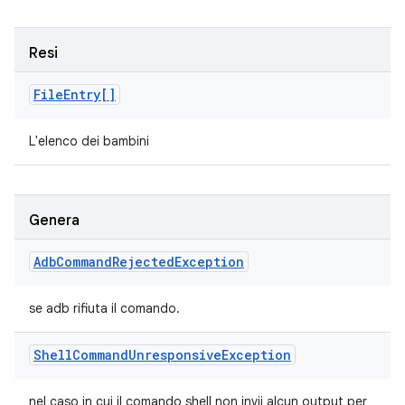
Resi
File
Entry[]
L'elenco dei bambini
Genera
Adb
Command
Rejected
Exception
se adb rifiuta il comando.
Shell
Command
Unresponsive
Exception
nel caso in cui il comando shell non invii alcun output per