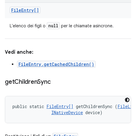
File
Entry[]
null
L'elenco dei figli o
per le chiamate asincrone.
Vedi anche:
FileEntry.getCachedChildren()
get
Children
Sync
public static 
FileEntry[]
 getChildrenSync (
FileLis
INativeDevice
 device)