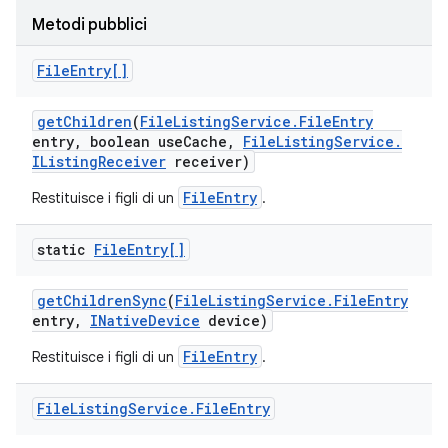
Metodi pubblici
File
Entry[]
get
Children
(
File
Listing
Service
.
File
Entry
entry
,
boolean use
Cache
,
File
Listing
Service
.
IListing
Receiver
receiver)
FileEntry
Restituisce i figli di un
.
static
File
Entry[]
get
Children
Sync
(
File
Listing
Service
.
File
Entry
entry
,
INative
Device
device)
FileEntry
Restituisce i figli di un
.
File
Listing
Service
.
File
Entry