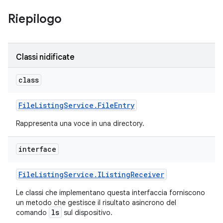
Riepilogo
Classi nidificate
class
File
Listing
Service
.
File
Entry
Rappresenta una voce in una directory.
interface
File
Listing
Service
.
IListing
Receiver
Le classi che implementano questa interfaccia forniscono
un metodo che gestisce il risultato asincrono del
ls
comando
sul dispositivo.