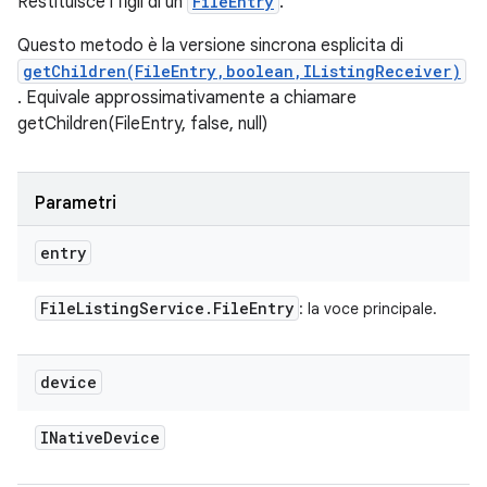
Restituisce i figli di un
FileEntry
.
Questo metodo è la versione sincrona esplicita di
getChildren(FileEntry,boolean,IListingReceiver)
. Equivale approssimativamente a chiamare
getChildren(FileEntry, false, null)
Parametri
entry
File
Listing
Service
.
File
Entry
: la voce principale.
device
INative
Device