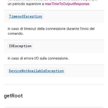
un periodo superiore a
maxTimeToOutputResponse
.
Timeout
Exception
in caso di timeout della connessione durante l'invio del
comando.
IOException
in caso di errore I/O sulla connessione.
Device
Not
Available
Exception
get
Root