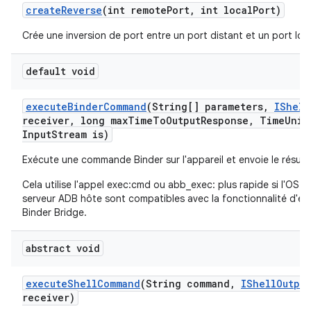
create
Reverse
(int remote
Port
,
int local
Port)
Crée une inversion de port entre un port distant et un port loca
default void
execute
Binder
Command
(String[] parameters
,
IShell
receiver
,
long max
Time
To
Output
Response
,
Time
Unit
Input
Stream is)
Exécute une commande Binder sur l'appareil et envoie le résult
Cela utilise l'appel exec:cmd
ou abb_exec:
plus rapide si l'OS de
serveur ADB hôte sont compatibles avec la fonctionnalité d'ex
Binder Bridge.
abstract void
execute
Shell
Command
(String command
,
IShell
Output
receiver)