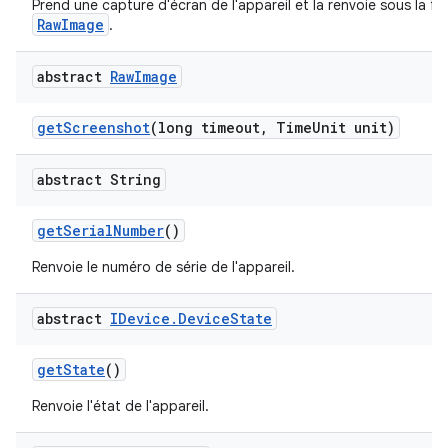
Prend une capture d'écran de l'appareil et la renvoie sous la f
RawImage
.
abstract
Raw
Image
get
Screenshot
(long timeout
,
Time
Unit unit)
abstract String
get
Serial
Number
()
Renvoie le numéro de série de l'appareil.
abstract
IDevice
.
Device
State
get
State
()
Renvoie l'état de l'appareil.