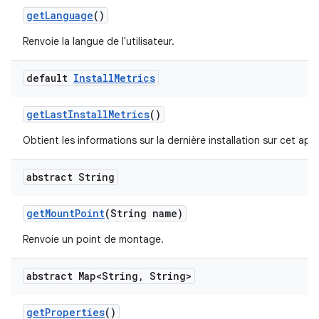
get
Language
()
Renvoie la langue de l'utilisateur.
default
Install
Metrics
get
Last
Install
Metrics
()
Obtient les informations sur la dernière installation sur cet appa
abstract String
get
Mount
Point
(String name)
Renvoie un point de montage.
abstract Map<String
,
String>
get
Properties
()