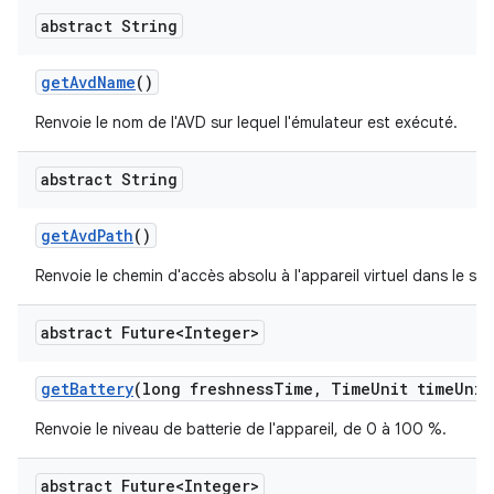
abstract String
get
Avd
Name
()
Renvoie le nom de l'AVD sur lequel l'émulateur est exécuté.
abstract String
get
Avd
Path
()
Renvoie le chemin d'accès absolu à l'appareil virtuel dans le sys
abstract Future<Integer>
get
Battery
(long freshness
Time
,
Time
Unit time
Unit
Renvoie le niveau de batterie de l'appareil, de 0 à 100 %.
abstract Future<Integer>