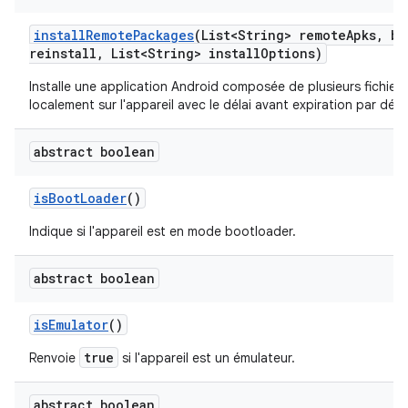
install
Remote
Packages
(List<String> remote
Apks
,
bo
reinstall
,
List<String> install
Options)
Installe une application Android composée de plusieurs fichiers
localement sur l'appareil avec le délai avant expiration par défa
abstract boolean
is
Boot
Loader
()
Indique si l'appareil est en mode bootloader.
abstract boolean
is
Emulator
()
true
Renvoie
si l'appareil est un émulateur.
abstract boolean