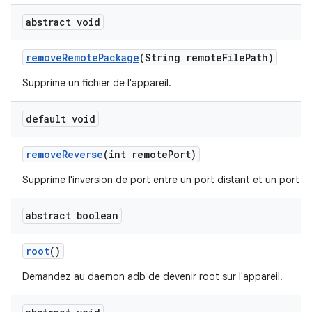
abstract void
remove
Remote
Package
(String remote
File
Path)
Supprime un fichier de l'appareil.
default void
remove
Reverse
(int remote
Port)
Supprime l'inversion de port entre un port distant et un port lo
abstract boolean
root
()
Demandez au daemon adb de devenir root sur l'appareil.