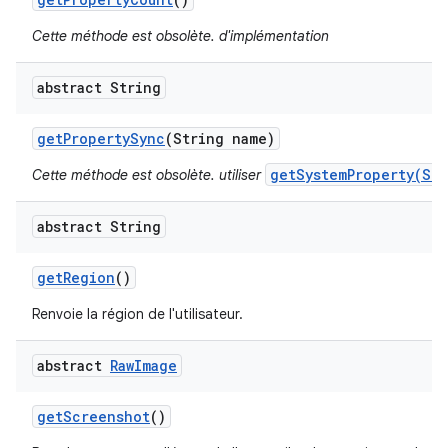
Cette méthode est obsolète. d'implémentation
abstract String
get
Property
Sync
(String name)
getSystemProperty(Str
Cette méthode est obsolète. utiliser
abstract String
get
Region
()
Renvoie la région de l'utilisateur.
abstract
Raw
Image
get
Screenshot
()