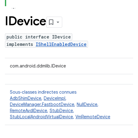
IDevice
public interface IDevice
implements
IShellEnabledDevice
com.android.ddmlib.IDevice
Sous-classes indirectes connues
AdbShimDevice
,
DeviceImpl
,
DeviceManager.FastbootDevice
,
NullDevice
,
RemoteAvdIDevice
,
StubDevice
,
StubLocalAndroidVirtualDevice
,
VmRemoteDevice