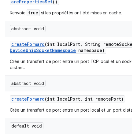
are
Properties
Set
()
true
Renvoie
si les propriétés ont été mises en cache.
abstract void
create
Forward
(int local
Port
,
String remote
Socket
Device
Unix
Socket
Namespace
namespace)
Crée un transfert de port entre un port TCP local et un socke
distant.
abstract void
create
Forward
(int local
Port
,
int remote
Port)
Crée un transfert de port entre un port local et un port distant
default void