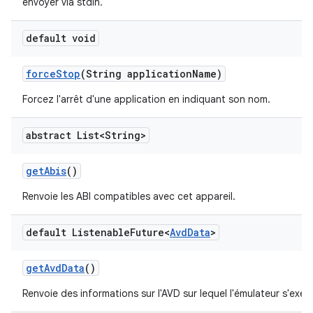
envoyer via stdin.
default void
force
Stop
(String application
Name)
Forcez l'arrêt d'une application en indiquant son nom.
abstract List<String>
get
Abis
()
Renvoie les ABI compatibles avec cet appareil.
default Listenable
Future<
Avd
Data
>
get
Avd
Data
()
Renvoie des informations sur l'AVD sur lequel l'émulateur s'exéc