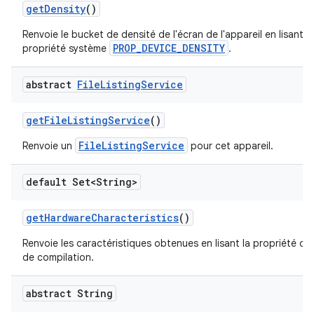
get
Density
()
Renvoie le bucket de densité de l'écran de l'appareil en lisant la
PROP_DEVICE_DENSITY
propriété système
.
abstract
File
Listing
Service
get
File
Listing
Service
()
FileListingService
Renvoie un
pour cet appareil.
default Set<String>
get
Hardware
Characteristics
()
Renvoie les caractéristiques obtenues en lisant la propriété de
de compilation.
abstract String