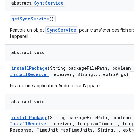
abstract
Sync
Service
get
Sync
Service
()
SyncService
Renvoie un objet
pour transférer des fichiers v
l'appareil.
abstract void
install
Package
(String package
File
Path
,
boolean re
Install
Receiver
receiver
,
String
.
.
.
extra
Args)
Installe une application Android sur l'appareil.
abstract void
install
Package
(String package
File
Path
,
boolean re
Install
Receiver
receiver
,
long max
Timeout
,
long m
Response
,
Time
Unit max
Time
Units
,
String
.
.
.
extra
A