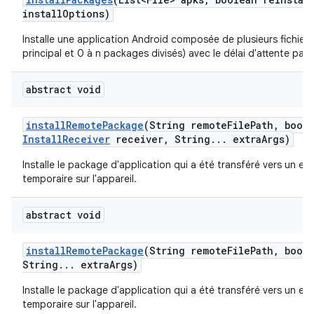
install
Options)
Installe une application Android composée de plusieurs fichiers 
principal et 0 à n packages divisés) avec le délai d'attente par 
abstract void
install
Remote
Package
(String remote
File
Path
,
boole
Install
Receiver
receiver
,
String
.
.
.
extra
Args)
Installe le package d'application qui a été transféré vers un e
temporaire sur l'appareil.
abstract void
install
Remote
Package
(String remote
File
Path
,
boole
String
.
.
.
extra
Args)
Installe le package d'application qui a été transféré vers un e
temporaire sur l'appareil.