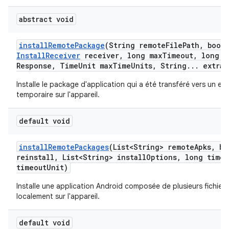
abstract void
install
Remote
Package
(String remote
File
Path
,
boole
Install
Receiver
receiver
,
long max
Timeout
,
long m
Response
,
Time
Unit max
Time
Units
,
String
.
.
.
extra
A
Installe le package d'application qui a été transféré vers un e
temporaire sur l'appareil.
default void
install
Remote
Packages
(List<String> remote
Apks
,
bo
reinstall
,
List<String> install
Options
,
long timeo
timeout
Unit)
Installe une application Android composée de plusieurs fichiers
localement sur l'appareil.
default void