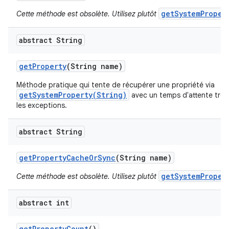
getSystemProper
Cette méthode est obsolète. Utilisez plutôt
abstract String
get
Property
(String name)
Méthode pratique qui tente de récupérer une propriété via
getSystemProperty(String)
avec un temps d'attente très 
les exceptions.
abstract String
get
Property
Cache
Or
Sync
(String name)
getSystemProper
Cette méthode est obsolète. Utilisez plutôt
abstract int
get
Property
Count
()