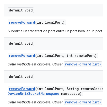
default void
remove
Forward
(int local
Port)
Supprime un transfert de port entre un port local et un port di
default void
remove
Forward
(int local
Port
,
int remote
Port)
removeForward(int)
Cette méthode est obsolète. Utiliser
default void
remove
Forward
(int local
Port
,
String remote
Socket
Device
Unix
Socket
Namespace
namespace)
removeForward(int)
Cette méthode est obsolète. Utiliser