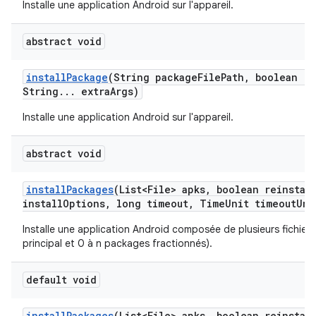
Installe une application Android sur l'appareil.
abstract void
install
Package
(String package
File
Path
,
boolean re
String
.
.
.
extra
Args)
Installe une application Android sur l'appareil.
abstract void
install
Packages
(List<File> apks
,
boolean reinstal
install
Options
,
long timeout
,
Time
Unit timeout
Uni
Installe une application Android composée de plusieurs fichiers 
principal et 0 à n packages fractionnés).
default void
install
Packages
(List<File> apks
,
boolean reinstal