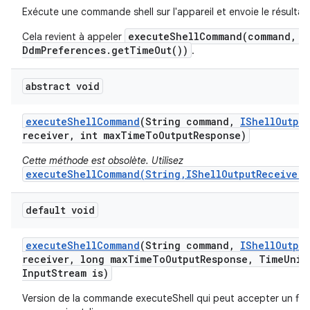
Exécute une commande shell sur l'appareil et envoie le résultat
executeShellCommand(command, r
Cela revient à appeler
DdmPreferences.getTimeOut())
.
abstract void
execute
Shell
Command
(String command
,
IShell
Output
receiver
,
int max
Time
To
Output
Response)
Cette méthode est obsolète. Utilisez
executeShellCommand(String,IShellOutputReceiver,
default void
execute
Shell
Command
(String command
,
IShell
Output
receiver
,
long max
Time
To
Output
Response
,
Time
Unit
Input
Stream is)
Version de la commande executeShell qui peut accepter un flux