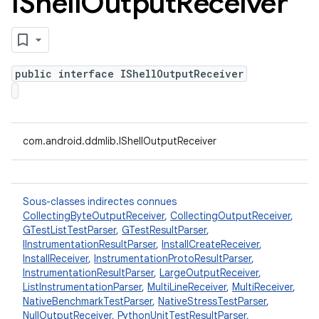
IShell
Output
Receiver
public interface IShellOutputReceiver
com.android.ddmlib.IShellOutputReceiver
Sous-classes indirectes connues
CollectingByteOutputReceiver
,
CollectingOutputReceiver
,
GTestListTestParser
,
GTestResultParser
,
IInstrumentationResultParser
,
InstallCreateReceiver
,
InstallReceiver
,
InstrumentationProtoResultParser
,
InstrumentationResultParser
,
LargeOutputReceiver
,
ListInstrumentationParser
,
MultiLineReceiver
,
MultiReceiver
,
NativeBenchmarkTestParser
,
NativeStressTestParser
,
NullOutputReceiver
,
PythonUnitTestResultParser
,