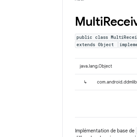
Multi
Recei
public class MultiRece
extends Object
implem
java.lang.Object
↳
com.android.ddmlib
Implémentation de base de