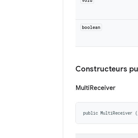
void
boolean
Constructeurs pu
Multi
Receiver
public MultiReceiver (