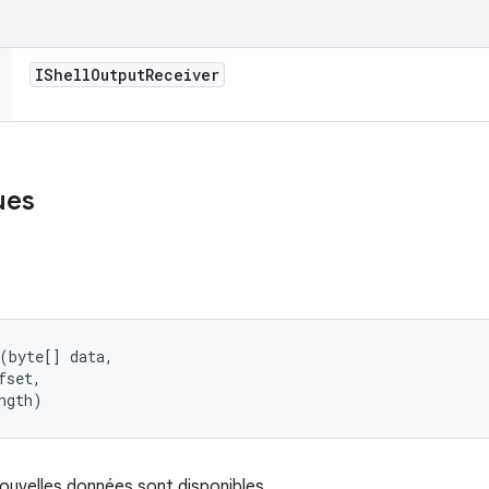
IShell
Output
Receiver
ues
(byte[] data, 

set, 

ngth)
ouvelles données sont disponibles.