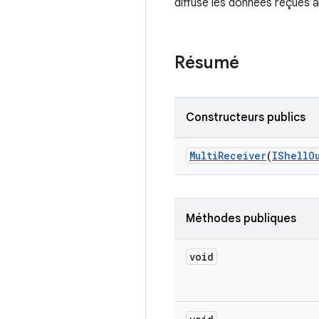
diffuse les données reçues 
Résumé
Constructeurs publics
Multi
Receiver
(
IShell
O
Méthodes publiques
void