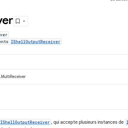
ver
iver
ents
IShellOutputReceiver
.MultiReceiver
IShellOutputReceiver
, qui accepte plusieurs instances de