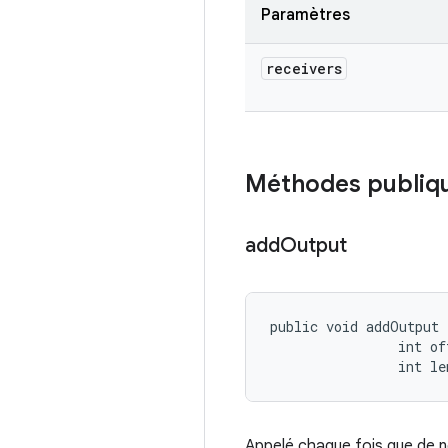
Paramètres
receivers
Méthodes publiq
add
Output
public void addOutput 
                int off
                int le
Appelé chaque fois que de n