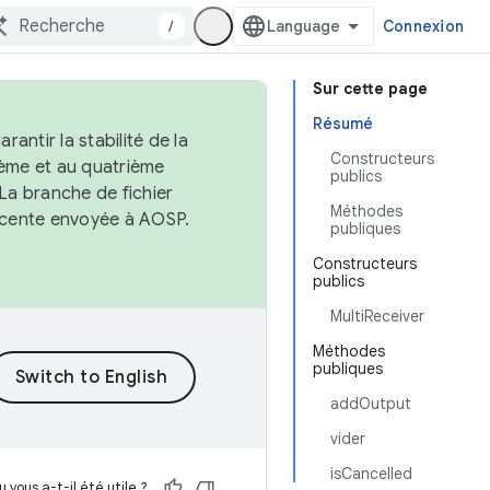
/
Connexion
Sur cette page
Résumé
antir la stabilité de la
Constructeurs
ème et au quatrième
publics
 La branche de fichier
Méthodes
récente envoyée à AOSP.
publiques
Constructeurs
publics
MultiReceiver
Méthodes
publiques
addOutput
vider
isCancelled
 vous a-t-il été utile ?