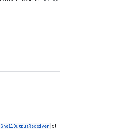
IShellOutputReceiver
et