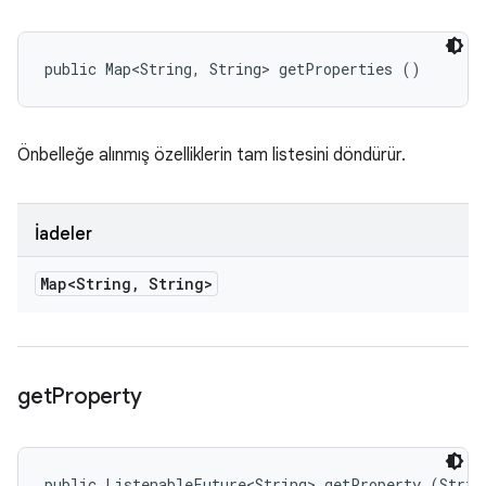
public Map<String, String> getProperties ()
Önbelleğe alınmış özelliklerin tam listesini döndürür.
İadeler
Map<String
,
String>
get
Property
public ListenableFuture<String> getProperty (Strin