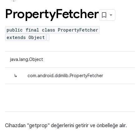
Property
Fetcher
public final class PropertyFetcher
extends Object
java.lang.Object
↳
com.android.ddmlib.PropertyFetcher
Cihazdan "getprop" değerlerini getirir ve önbelleğe alır.