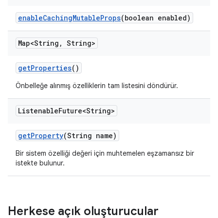
enable
Caching
Mutable
Props
(boolean enabled)
Map<String
,
String>
get
Properties
()
Önbelleğe alınmış özelliklerin tam listesini döndürür.
Listenable
Future<String>
get
Property
(String name)
Bir sistem özelliği değeri için muhtemelen eşzamansız bir
istekte bulunur.
Herkese açık oluşturucular