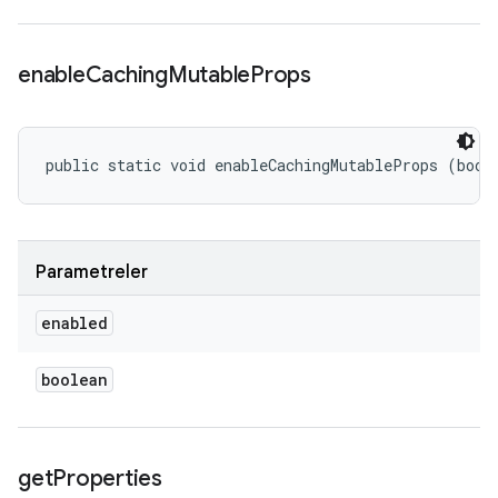
enable
Caching
Mutable
Props
public static void enableCachingMutableProps (bool
Parametreler
enabled
boolean
get
Properties