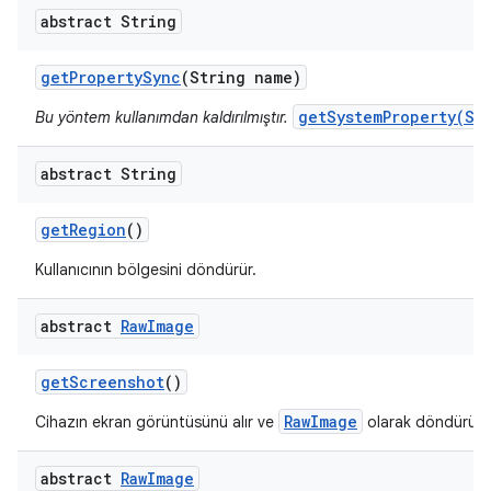
abstract String
get
Property
Sync
(String name)
getSystemProperty(St
Bu yöntem kullanımdan kaldırılmıştır.
abstract String
get
Region
()
Kullanıcının bölgesini döndürür.
abstract
Raw
Image
get
Screenshot
()
RawImage
Cihazın ekran görüntüsünü alır ve
olarak döndürür.
abstract
Raw
Image