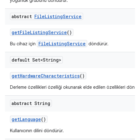
yoğunluk grubunu döndürür.
abstract
File
Listing
Service
get
File
Listing
Service
()
FileListingService
Bu cihaz için
döndürür.
default Set<String>
get
Hardware
Characteristics
()
Derleme özellikleri özelliği okunarak elde edilen özellikleri döndü
abstract String
get
Language
()
Kullanıcının dilini döndürür.