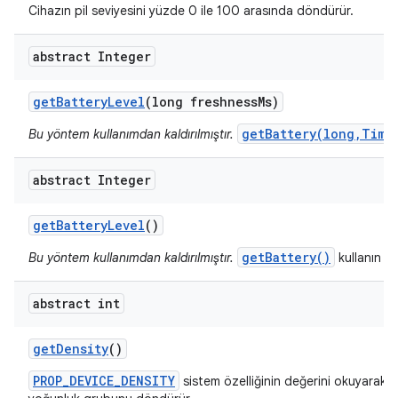
Cihazın pil seviyesini yüzde 0 ile 100 arasında döndürür.
abstract Integer
get
Battery
Level
(long freshness
Ms)
getBattery(long,Time
Bu yöntem kullanımdan kaldırılmıştır.
abstract Integer
get
Battery
Level
()
getBattery()
Bu yöntem kullanımdan kaldırılmıştır.
kullanın
abstract int
get
Density
()
PROP_DEVICE_DENSITY
sistem özelliğinin değerini okuyarak c