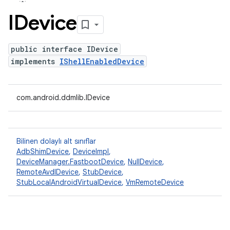
IDevice
public interface IDevice
implements
IShellEnabledDevice
com.android.ddmlib.IDevice
Bilinen dolaylı alt sınıflar
AdbShimDevice
,
DeviceImpl
,
DeviceManager.FastbootDevice
,
NullDevice
,
RemoteAvdIDevice
,
StubDevice
,
StubLocalAndroidVirtualDevice
,
VmRemoteDevice