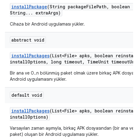
install
Package
(String package
File
Path
,
boolean re
String
.
.
.
extra
Args)
Cihaza bir Android uygulaması yükler.
abstract void
install
Packages
(List<File> apks
,
boolean reinstal
install
Options
,
long timeout
,
Time
Unit timeout
Uni
Bir ana ve 0..n bölünmüş paket olmak üzere birkaç APK dosyası
Android uygulamasını yükler.
default void
install
Packages
(List<File> apks
,
boolean reinstal
install
Options)
Varsayılan zaman aşımıyla, birkaç APK dosyasından (bir ana ve 
paket) oluşan bir Android uygulaması yükler.