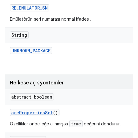
RE
_
EMULATOR
_
SN
Emülatörün seri numarası normal ifadesi.
String
UNKNOWN
_
PACKAGE
Herkese açık yöntemler
abstract boolean
are
Properties
Set
()
true
Özellikler önbelleğe alınmışsa
değerini döndürür.