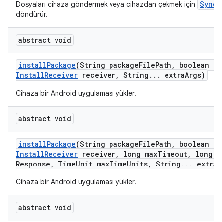
SyncS
Dosyaları cihaza göndermek veya cihazdan çekmek için
döndürür.
abstract void
install
Package
(String package
File
Path
,
boolean re
Install
Receiver
receiver
,
String
.
.
.
extra
Args)
Cihaza bir Android uygulaması yükler.
abstract void
install
Package
(String package
File
Path
,
boolean re
Install
Receiver
receiver
,
long max
Timeout
,
long m
Response
,
Time
Unit max
Time
Units
,
String
.
.
.
extra
A
Cihaza bir Android uygulaması yükler.
abstract void