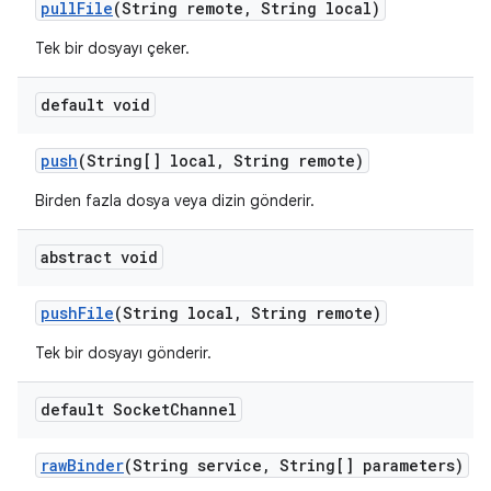
pull
File
(String remote
,
String local)
Tek bir dosyayı çeker.
default void
push
(String[] local
,
String remote)
Birden fazla dosya veya dizin gönderir.
abstract void
push
File
(String local
,
String remote)
Tek bir dosyayı gönderir.
default Socket
Channel
raw
Binder
(String service
,
String[] parameters)