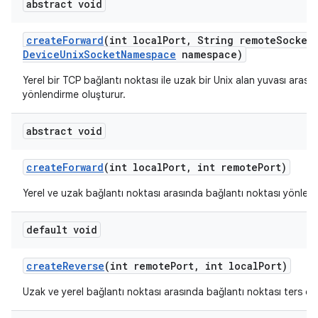
abstract void
create
Forward
(int local
Port
,
String remote
Socket
Device
Unix
Socket
Namespace
namespace)
Yerel bir TCP bağlantı noktası ile uzak bir Unix alan yuvası arası
yönlendirme oluşturur.
abstract void
create
Forward
(int local
Port
,
int remote
Port)
Yerel ve uzak bağlantı noktası arasında bağlantı noktası yönlend
default void
create
Reverse
(int remote
Port
,
int local
Port)
Uzak ve yerel bağlantı noktası arasında bağlantı noktası ters çe