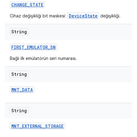
CHANGE
_
STATE
DeviceState
Cihaz değişikliği bit maskesi:
değişikliği.
String
FIRST
_
EMULATOR
_
SN
Bağlı ilk emülatörün seri numarası.
String
MNT
_
DATA
String
MNT
_
EXTERNAL
_
STORAGE