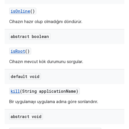
is
Online
()
Cihazın hazır olup olmadığını döndürür.
abstract boolean
is
Root
()
Cihazın mevcut kök durumunu sorgular.
default void
kill
(String application
Name)
Bir uygulamayı uygulama adına göre sonlandırır.
abstract void