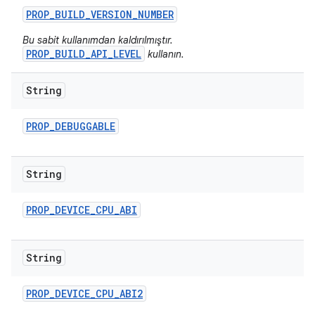
PROP
_
BUILD
_
VERSION
_
NUMBER
Bu sabit kullanımdan kaldırılmıştır.
PROP_BUILD_API_LEVEL
kullanın.
String
PROP
_
DEBUGGABLE
String
PROP
_
DEVICE
_
CPU
_
ABI
String
PROP
_
DEVICE
_
CPU
_
ABI2