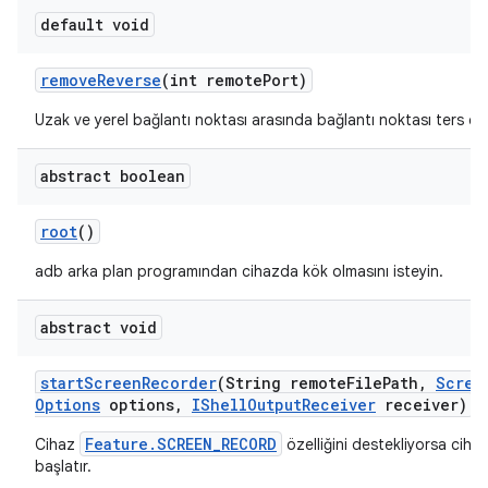
default void
remove
Reverse
(int remote
Port)
Uzak ve yerel bağlantı noktası arasında bağlantı noktası ters çevi
abstract boolean
root
()
adb arka plan programından cihazda kök olmasını isteyin.
abstract void
start
Screen
Recorder
(String remote
File
Path
,
Scree
Options
options
,
IShell
Output
Receiver
receiver)
Feature.SCREEN_RECORD
Cihaz
özelliğini destekliyorsa ciha
başlatır.