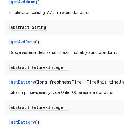
get
Avd
Name
()
Emülatörün çalıştığı AVD'nin adını döndürür.
abstract String
get
Avd
Path
()
Dosya sistemindeki sanal cihazın mutlak yolunu döndürür.
abstract Future<Integer>
get
Battery
(long freshness
Time
,
Time
Unit time
Unit
Cihazın pil seviyesini yüzde 0 ile 100 arasında döndürür.
abstract Future<Integer>
get
Battery
()