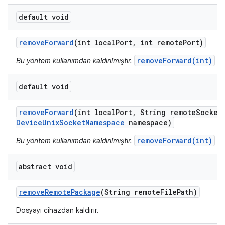
default void
remove
Forward
(int local
Port
,
int remote
Port)
removeForward(int)
Bu yöntem kullanımdan kaldırılmıştır.
kul
default void
remove
Forward
(int local
Port
,
String remote
Socket
Device
Unix
Socket
Namespace
namespace)
removeForward(int)
Bu yöntem kullanımdan kaldırılmıştır.
kul
abstract void
remove
Remote
Package
(String remote
File
Path)
Dosyayı cihazdan kaldırır.