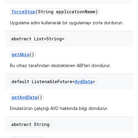
force
Stop
(String application
Name)
Uygulama adını kullanarak bir uygulamayı zorla durdurun.
abstract List<String>
get
Abis
()
Bu cihaz tarafından desteklenen ABI'leri döndürür.
default Listenable
Future<
Avd
Data
>
get
Avd
Data
()
Emülatörün çalıştığı AVD hakkında bilgi döndürür.
abstract String