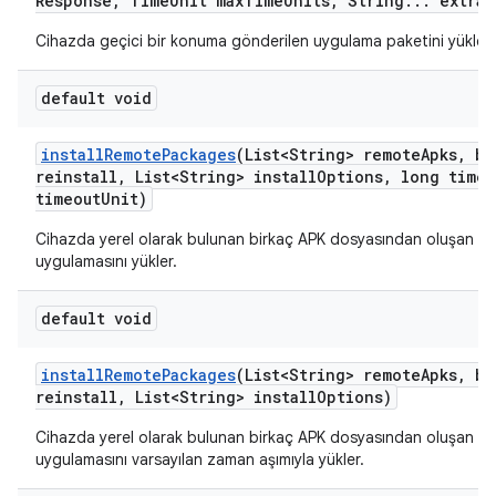
Response
,
Time
Unit max
Time
Units
,
String
.
.
.
extra
A
Cihazda geçici bir konuma gönderilen uygulama paketini yükler.
default void
install
Remote
Packages
(List<String> remote
Apks
,
bo
reinstall
,
List<String> install
Options
,
long timeo
timeout
Unit)
Cihazda yerel olarak bulunan birkaç APK dosyasından oluşan bi
uygulamasını yükler.
default void
install
Remote
Packages
(List<String> remote
Apks
,
bo
reinstall
,
List<String> install
Options)
Cihazda yerel olarak bulunan birkaç APK dosyasından oluşan bi
uygulamasını varsayılan zaman aşımıyla yükler.