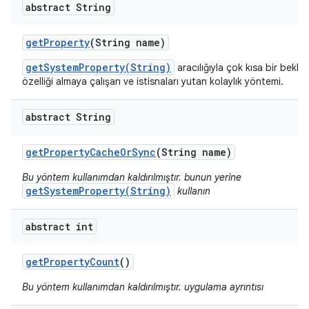
abstract String
get
Property
(String name)
getSystemProperty(String)
aracılığıyla çok kısa bir bekle
özelliği almaya çalışan ve istisnaları yutan kolaylık yöntemi.
abstract String
get
Property
Cache
Or
Sync
(String name)
Bu yöntem kullanımdan kaldırılmıştır. bunun yerine
getSystemProperty(String)
kullanın
abstract int
get
Property
Count
()
Bu yöntem kullanımdan kaldırılmıştır. uygulama ayrıntısı