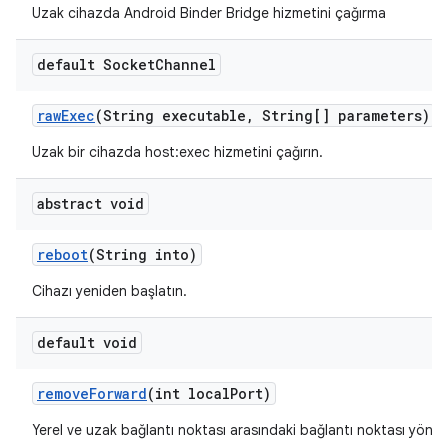
Uzak cihazda Android Binder Bridge hizmetini çağırma
default Socket
Channel
raw
Exec
(String executable
,
String[] parameters)
Uzak bir cihazda host:exec hizmetini çağırın.
abstract void
reboot
(String into)
Cihazı yeniden başlatın.
default void
remove
Forward
(int local
Port)
Yerel ve uzak bağlantı noktası arasındaki bağlantı noktası yönlend