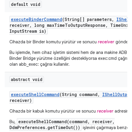
default void
execute
Binder
Command
(String[] parameters
,
IShell
receiver
,
long max
Time
To
Output
Response
,
Time
Unit
Input
Stream is)
Cihazda bir Binder komutu yürütür ve sonucu
receiver
gönderir
Bu işlemde, hem cihaz işletim sistemi hem de ana makine ADB 
Binder Bridge yürütme özelliğini destekliyorsa exec:cmd
çağrısı
olan abb_exec:
çağrısı kullanılır.
abstract void
execute
Shell
Command
(String command
,
IShell
Output
receiver)
Cihazda bir kabuk komutu yürütür ve sonucu
receiver
adresine 
executeShellCommand(command, receiver,
Bu,
DdmPreferences.getTimeOut())
işlevini çağırmaya benzer.