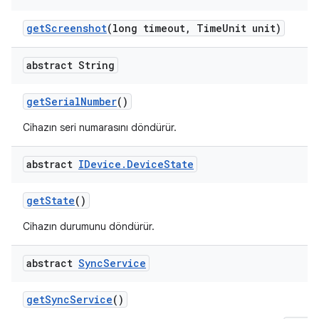
get
Screenshot
(long timeout
,
Time
Unit unit)
abstract String
get
Serial
Number
()
Cihazın seri numarasını döndürür.
abstract
IDevice
.
Device
State
get
State
()
Cihazın durumunu döndürür.
abstract
Sync
Service
get
Sync
Service
()