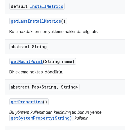
default
Install
Metrics
get
Last
Install
Metrics
()
Bu cihazdaki en son yükleme hakkında bilgi alır.
abstract String
get
Mount
Point
(String name)
Bir ekleme noktası döndürür.
abstract Map<String
,
String>
get
Properties
()
Bu yöntem kullanımdan kaldırılmıştır. bunun yerine
getSystemProperty(String)
kullanın