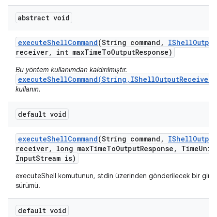
abstract void
execute
Shell
Command
(String command
,
IShell
Output
receiver
,
int max
Time
To
Output
Response)
Bu yöntem kullanımdan kaldırılmıştır.
executeShellCommand(String,IShellOutputReceiver,
kullanın.
default void
execute
Shell
Command
(String command
,
IShell
Output
receiver
,
long max
Time
To
Output
Response
,
Time
Unit
Input
Stream is)
executeShell komutunun, stdin üzerinden gönderilecek bir giriş a
sürümü.
default void