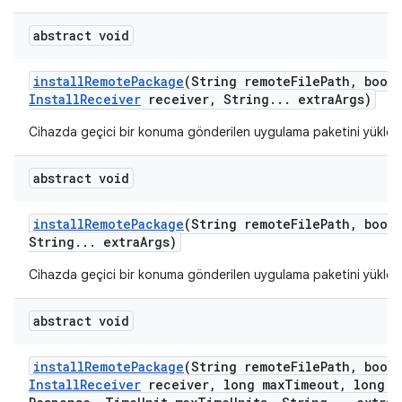
abstract void
install
Remote
Package
(String remote
File
Path
,
boole
Install
Receiver
receiver
,
String
.
.
.
extra
Args)
Cihazda geçici bir konuma gönderilen uygulama paketini yükler.
abstract void
install
Remote
Package
(String remote
File
Path
,
boole
String
.
.
.
extra
Args)
Cihazda geçici bir konuma gönderilen uygulama paketini yükler.
abstract void
install
Remote
Package
(String remote
File
Path
,
boole
Install
Receiver
receiver
,
long max
Timeout
,
long m