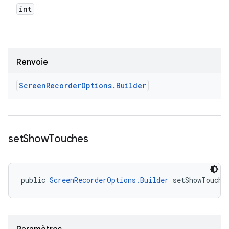
int
Renvoie
Screen
Recorder
Options
.
Builder
set
Show
Touches
public 
ScreenRecorderOptions.Builder
 setShowTouche