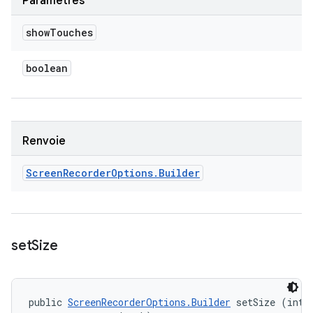
Paramètres
show
Touches
boolean
Renvoie
Screen
Recorder
Options
.
Builder
set
Size
public 
ScreenRecorderOptions.Builder
 setSize (int w