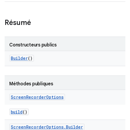
Résumé
Constructeurs publics
Builder
()
Méthodes publiques
Screen
Recorder
Options
build
()
Screen
Recorder
Options
.
Builder