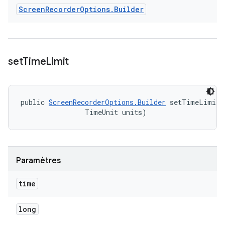
Screen
Recorder
Options
.
Builder
set
Time
Limit
public 
ScreenRecorderOptions.Builder
 setTimeLimit 
                TimeUnit units)
Paramètres
time
long