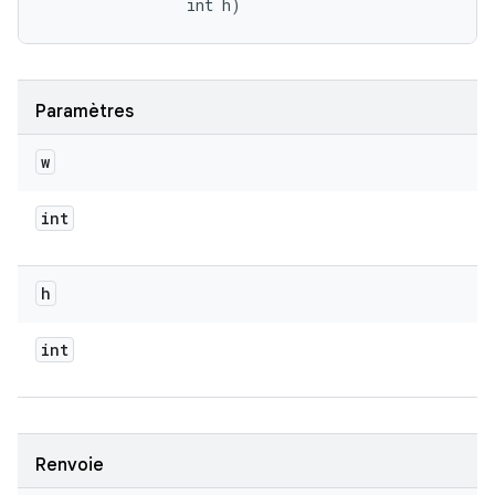
                int h)
Paramètres
w
int
h
int
Renvoie