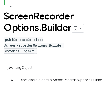
Screen
Recorder
Options
.
Builder
public static class
ScreenRecorderOptions.Builder
extends Object
java.lang.Object
↳
com.android.ddmlib.ScreenRecorderOptions.Builder