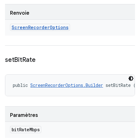
Renvoie
Screen
Recorder
Options
set
Bit
Rate
public 
ScreenRecorderOptions.Builder
 setBitRate (i
Paramètres
bit
Rate
Mbps