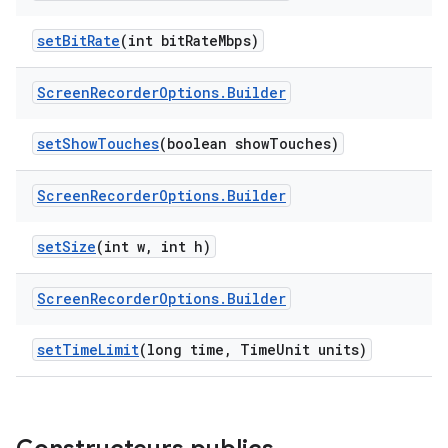
set
Bit
Rate
(int bit
Rate
Mbps)
Screen
Recorder
Options
.
Builder
set
Show
Touches
(boolean show
Touches)
Screen
Recorder
Options
.
Builder
set
Size
(int w
,
int h)
Screen
Recorder
Options
.
Builder
set
Time
Limit
(long time
,
Time
Unit units)