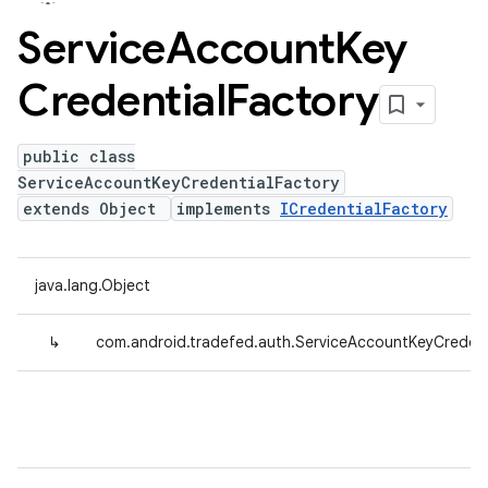
Service
Account
Key
Credential
Factory
public class
ServiceAccountKeyCredentialFactory
extends Object
implements
ICredentialFactory
java.lang.Object
↳
com.android.tradefed.auth.ServiceAccountKeyCredent