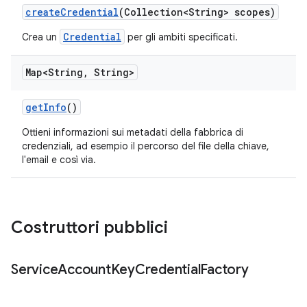
create
Credential
(Collection<String> scopes)
Credential
Crea un
per gli ambiti specificati.
Map<String
,
String>
get
Info
()
Ottieni informazioni sui metadati della fabbrica di
credenziali, ad esempio il percorso del file della chiave,
l'email e così via.
Costruttori pubblici
Service
Account
Key
Credential
Factory