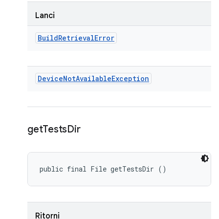
Lanci
Build
Retrieval
Error
Device
Not
Available
Exception
get
Tests
Dir
public final File getTestsDir ()
Ritorni