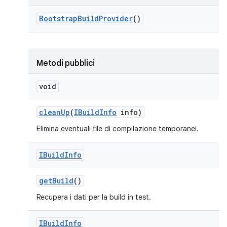
Bootstrap
Build
Provider
()
Metodi pubblici
void
clean
Up
(
IBuild
Info
info)
Elimina eventuali file di compilazione temporanei.
IBuild
Info
get
Build
()
Recupera i dati per la build in test.
IBuild
Info