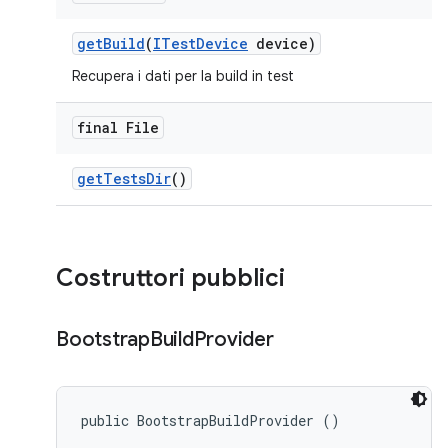
get
Build
(
ITest
Device
device)
Recupera i dati per la build in test
final File
get
Tests
Dir
()
Costruttori pubblici
Bootstrap
Build
Provider
public BootstrapBuildProvider ()