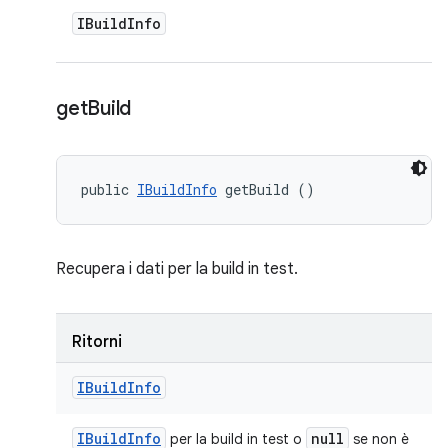
IBuild
Info
get
Build
public 
IBuildInfo
 getBuild ()
Recupera i dati per la build in test.
Ritorni
IBuild
Info
IBuild
Info
null
per la build in test o
se non è