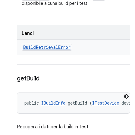
disponibile alcuna build per i test
Lanci
Build
Retrieval
Error
get
Build
public 
IBuildInfo
 getBuild (
ITestDevice
 devic
Recupera i dati per la build in test