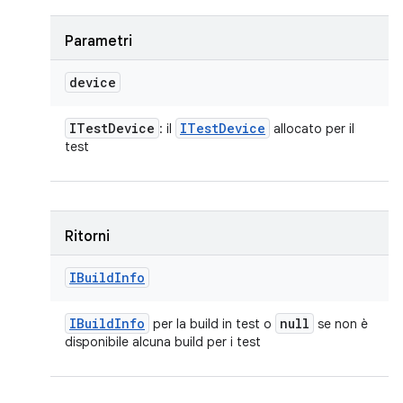
Parametri
device
ITest
Device
ITest
Device
: il
allocato per il
test
Ritorni
IBuild
Info
IBuild
Info
null
per la build in test o
se non è
disponibile alcuna build per i test