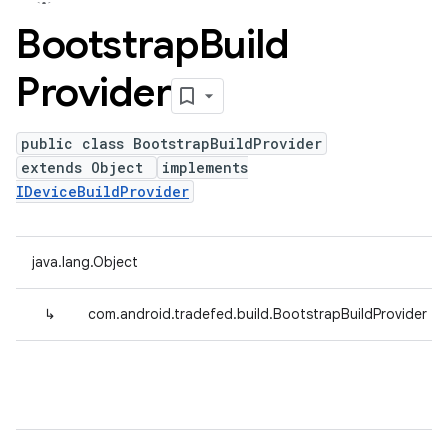
Bootstrap
Build
Provider
public class BootstrapBuildProvider
extends Object
implements
IDeviceBuildProvider
java.lang.Object
↳
com.android.tradefed.build.BootstrapBuildProvider