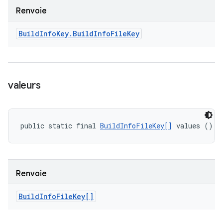
Renvoie
Build
Info
Key
.
Build
Info
File
Key
valeurs
public static final 
BuildInfoFileKey[]
 values ()
Renvoie
Build
Info
File
Key[]