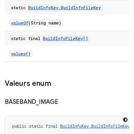
static
Build
Info
Key
.
Build
Info
File
Key
value
Of
(String name)
static final
Build
Info
File
Key[]
values
()
Valeurs enum
BASEBAND
_
IMAGE
public static final 
BuildInfoKey.BuildInfoFileKey
 