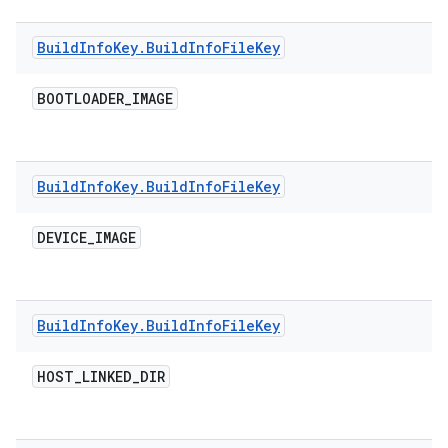
Build
Info
Key
.
Build
Info
File
Key
BOOTLOADER
_
IMAGE
Build
Info
Key
.
Build
Info
File
Key
DEVICE
_
IMAGE
Build
Info
Key
.
Build
Info
File
Key
HOST
_
LINKED
_
DIR