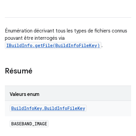
Énumération décrivant tous les types de fichiers connus
pouvant être interrogés via
IBuildInfo.getFile(BuildInfoFileKey)
.
Résumé
Valeurs enum
Build
Info
Key
.
Build
Info
File
Key
BASEBAND
_
IMAGE