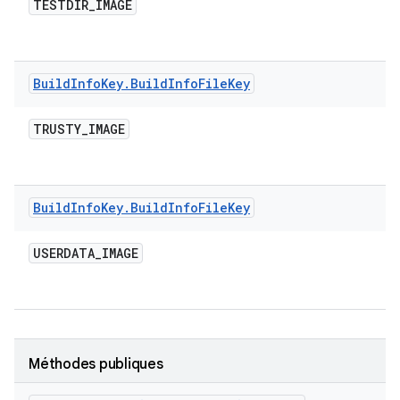
TESTDIR
_
IMAGE
Build
Info
Key
.
Build
Info
File
Key
TRUSTY
_
IMAGE
Build
Info
Key
.
Build
Info
File
Key
USERDATA
_
IMAGE
Méthodes publiques