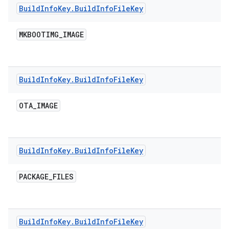
Build
Info
Key
.
Build
Info
File
Key
MKBOOTIMG
_
IMAGE
Build
Info
Key
.
Build
Info
File
Key
OTA
_
IMAGE
Build
Info
Key
.
Build
Info
File
Key
PACKAGE
_
FILES
Build
Info
Key
.
Build
Info
File
Key