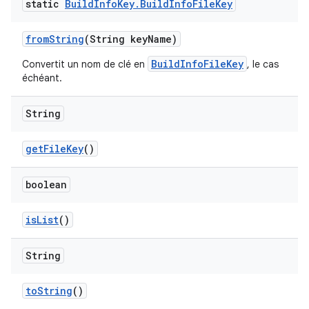
static
Build
Info
Key
.
Build
Info
File
Key
from
String
(String key
Name)
BuildInfoFileKey
Convertit un nom de clé en
, le cas
échéant.
String
get
File
Key
()
boolean
is
List
()
String
to
String
()