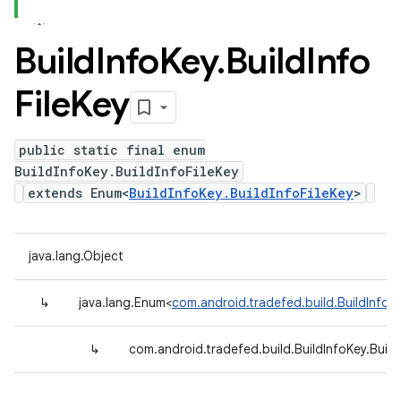
Build
Info
Key
.
Build
Info
File
Key
public static final enum
BuildInfoKey.BuildInfoFileKey
extends Enum<
BuildInfoKey.BuildInfoFileKey
>
java.lang.Object
↳
java.lang.Enum<
com.android.tradefed.build.BuildInfoKe
↳
com.android.tradefed.build.BuildInfoKey.Build