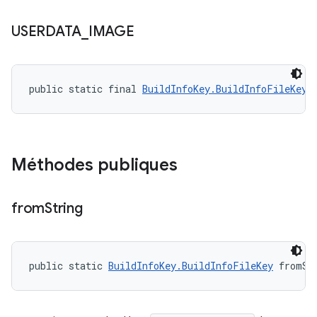
USERDATA
_
IMAGE
public static final 
BuildInfoKey.BuildInfoFileKey
 
Méthodes publiques
from
String
public static 
BuildInfoKey.BuildInfoFileKey
 fromSt