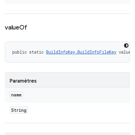
value
Of
public static 
BuildInfoKey.BuildInfoFileKey
 valueO
Paramètres
name
String