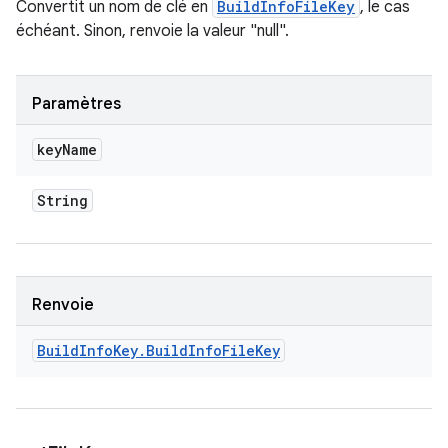
Convertit un nom de clé en
BuildInfoFileKey
, le cas
échéant. Sinon, renvoie la valeur "null".
Paramètres
key
Name
String
Renvoie
Build
Info
Key
.
Build
Info
File
Key