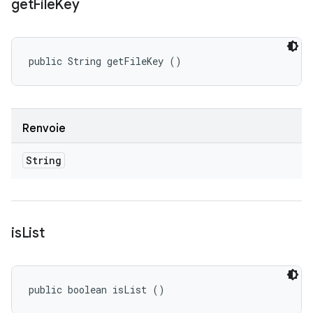
get
File
Key
public String getFileKey ()
Renvoie
String
is
List
public boolean isList ()