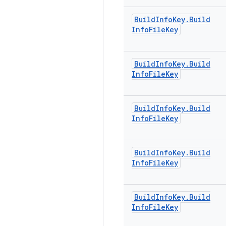
Build
Info
Key
.
Build
Info
File
Key
Build
Info
Key
.
Build
Info
File
Key
Build
Info
Key
.
Build
Info
File
Key
Build
Info
Key
.
Build
Info
File
Key
Build
Info
Key
.
Build
Info
File
Key