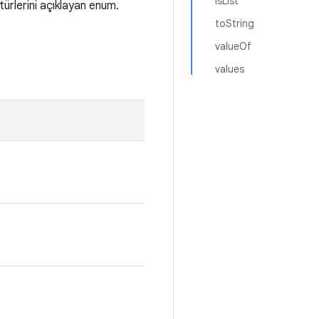
isList
türlerini açıklayan enum.
toString
valueOf
values