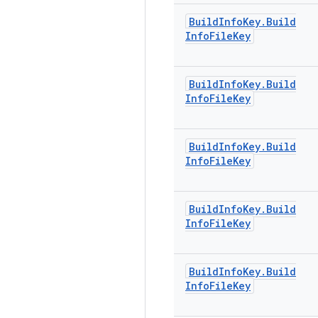
Build
Info
Key
.
Build
Info
File
Key
Build
Info
Key
.
Build
Info
File
Key
Build
Info
Key
.
Build
Info
File
Key
Build
Info
Key
.
Build
Info
File
Key
Build
Info
Key
.
Build
Info
File
Key