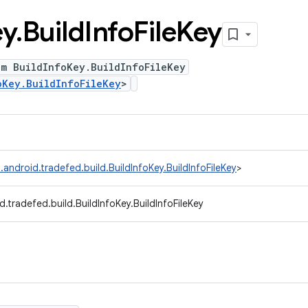
ey
.
Build
Info
File
Key
um BuildInfoKey.BuildInfoFileKey
oKey.BuildInfoFileKey
>
android.tradefed.build.BuildInfoKey.BuildInfoFileKey
>
.tradefed.build.BuildInfoKey.BuildInfoFileKey