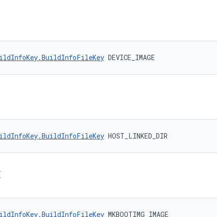
ildInfoKey.BuildInfoFileKey
 DEVICE_IMAGE
ildInfoKey.BuildInfoFileKey
 HOST_LINKED_DIR
E
ildInfoKey.BuildInfoFileKey
 MKBOOTIMG_IMAGE