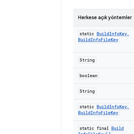
Herkese açık yöntemler
static
Build
Info
Key
.
Build
Info
File
Key
String
boolean
String
static
Build
Info
Key
.
Build
Info
File
Key
static final
Build