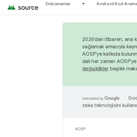
Dokümanlar
Android Kod Arama
2026'dan itibaren, ana k
sağlamak amacıyla kayn
AOSP'ye katkıda bulunm
dalı her zaman AOSP'ye 
değişiklikler
başlıklı maka
Goog
zeka teknolojisini kullanı
AOSP