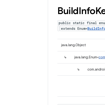
Build
Info
K
public static final en
extends Enum<
BuildInf
java.lang.Object
↳
java.lang.Enum<
com.
↳
com.android