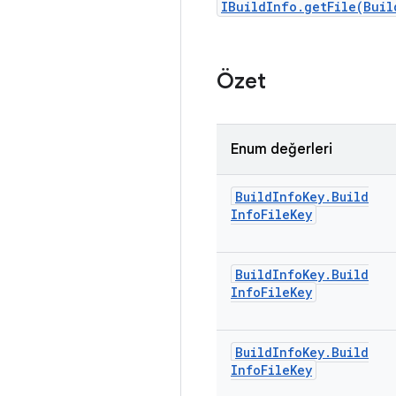
IBuildInfo.getFile(Buil
Özet
Enum değerleri
Build
Info
Key
.
Build
Info
File
Key
Build
Info
Key
.
Build
Info
File
Key
Build
Info
Key
.
Build
Info
File
Key