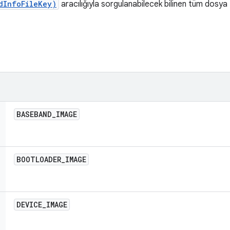
dInfoFileKey)
aracılığıyla sorgulanabilecek bilinen tüm dosya 
BASEBAND
_
IMAGE
BOOTLOADER
_
IMAGE
DEVICE
_
IMAGE