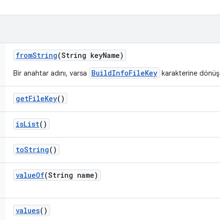
from
String
(String key
Name)
BuildInfoFileKey
Bir anahtar adını, varsa
karakterine dönüşt
get
File
Key
()
is
List
()
to
String
()
value
Of
(String name)
values
()