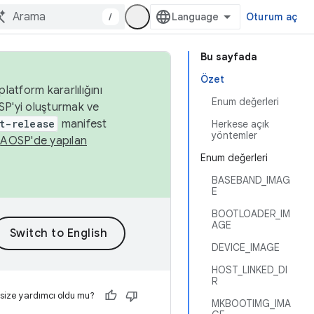
/
Oturum aç
Bu sayfada
Özet
latform kararlılığını
Enum değerleri
SP'yi oluşturmak ve
t-release
manifest
Herkese açık
yöntemler
n
AOSP'de yapılan
Enum değerleri
BASEBAND_IMAG
E
BOOTLOADER_IM
AGE
DEVICE_IMAGE
HOST_LINKED_DI
R
 size yardımcı oldu mu?
MKBOOTIMG_IMA