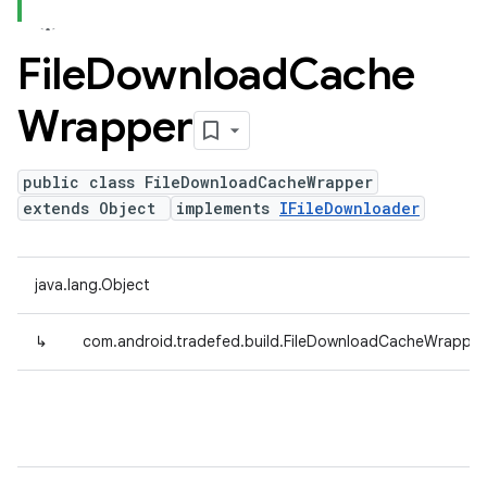
File
Download
Cache
Wrapper
public class FileDownloadCacheWrapper
extends Object
implements
IFileDownloader
java.lang.Object
↳
com.android.tradefed.build.FileDownloadCacheWrapper