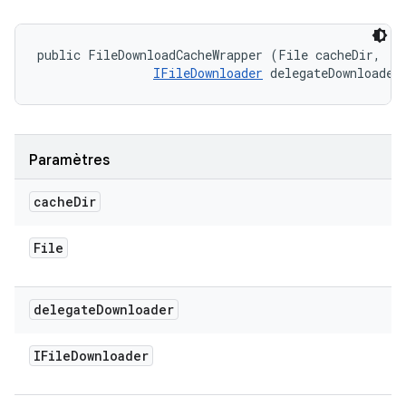
public FileDownloadCacheWrapper (File cacheDir, 

IFileDownloader
 delegateDownloader
Paramètres
cache
Dir
File
delegate
Downloader
IFile
Downloader