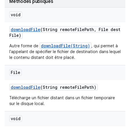
Méthodes publiques
void
download
File
(String remote
File
Path
,
File dest
File)
downloadFile(String)
Autre forme de
, qui permet à
l'appelant de spécifier le fichier de destination dans lequel
le contenu distant doit être placé.
File
download
File
(String remote
File
Path)
Télécharge un fichier distant dans un fichier temporaire
sur le disque local.
void