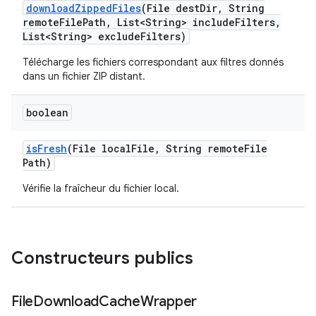
download
Zipped
Files
(File dest
Dir
,
String
remote
File
Path
,
List<String> include
Filters
,
List<String> exclude
Filters)
Télécharge les fichiers correspondant aux filtres donnés
dans un fichier ZIP distant.
boolean
is
Fresh
(File local
File
,
String remote
File
Path)
Vérifie la fraîcheur du fichier local.
Constructeurs publics
File
Download
Cache
Wrapper