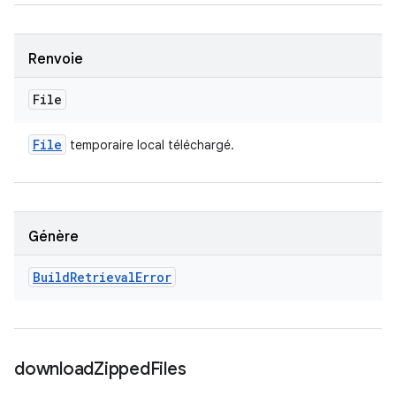
Renvoie
File
File
temporaire local téléchargé.
Génère
Build
Retrieval
Error
download
Zipped
Files