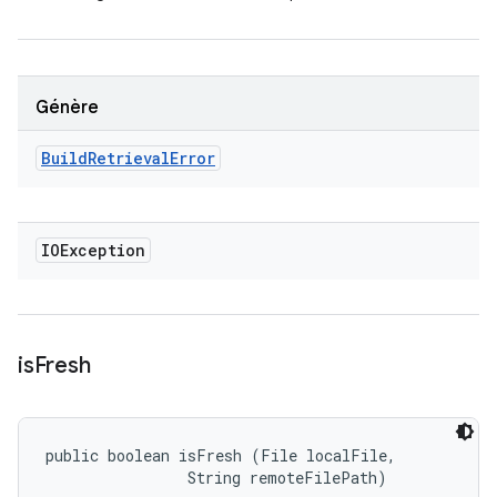
Génère
Build
Retrieval
Error
IOException
is
Fresh
public boolean isFresh (File localFile, 

                String remoteFilePath)