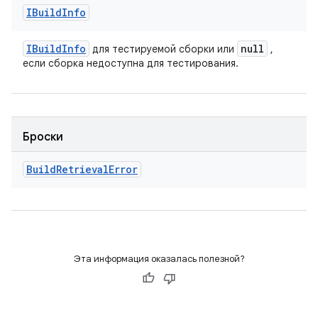
IBuild
Info
IBuild
Info
null
для тестируемой сборки или
,
если сборка недоступна для тестирования.
Броски
Build
Retrieval
Error
Эта информация оказалась полезной?