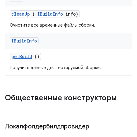
clean
Up
(
IBuild
Info
info)
Очистите все временные файлы сборки.
IBuild
Info
get
Build
()
Получите данные для тестируемой сборки.
Общественные конструкторы
Локалфолдербилдпровидер