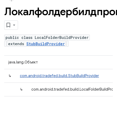
Локалфолдербилдпро
public class LocalFolderBuildProvider
extends
StubBuildProvider
java.lang.Объект
↳
com.android.tradefed.build.StubBuildProvider
↳
com.android.tradefed.build.LocalFolderBuildProvi