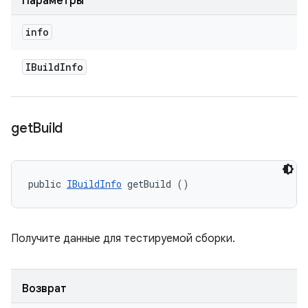
Параметры
info
IBuild
Info
get
Build
public 
IBuildInfo
 getBuild ()
Получите данные для тестируемой сборки.
Возврат