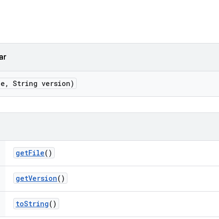
ar
le
,
String version)
get
File
()
get
Version
()
to
String
()