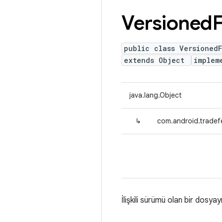
Versioned
F
public class VersionedF
extends Object
implem
java.lang.Object
↳
com.android.tradefe
İlişkili sürümü olan bir dosyay