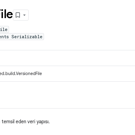
ile
ile
ents Serializable
d.build.VersionedFile
ı temsil eden veri yapısı.