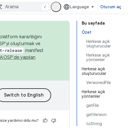
/
Oturum aç
Bu sayfada
Özet
latform kararlılığını
Herkese açık
SP'yi oluşturmak ve
oluşturucular
t-release
manifest
Herkese açık
n
AOSP'de yapılan
yöntemler
Herkese açık
oluşturucular
VersionedFile
Herkese açık
yöntemler
getFile
getVersion
 size yardımcı oldu mu?
toString