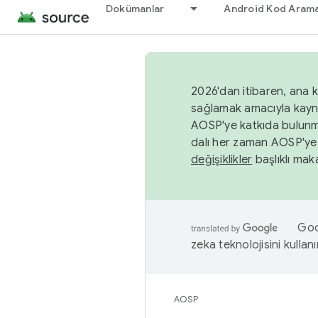
Dokümanlar
Android Kod Arama
2026'dan itibaren, ana k
sağlamak amacıyla kayn
AOSP'ye katkıda bulunm
dalı her zaman AOSP'ye 
değişiklikler
başlıklı maka
Goog
zeka teknolojisini kullanı
AOSP