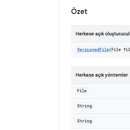
Özet
Herkese açık oluşturucul
Versioned
File
(File fi
Herkese açık yöntemler
File
String
String