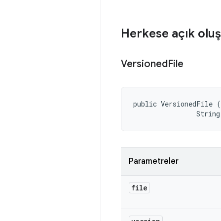
Herkese açık oluş
Versioned
File
public VersionedFile (
                String
Parametreler
file