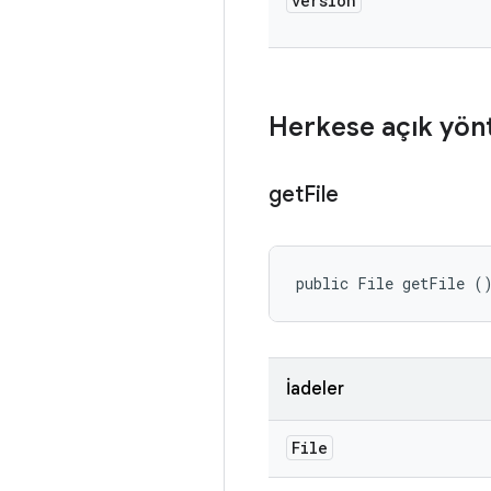
version
Herkese açık yön
get
File
public File getFile (
İadeler
File