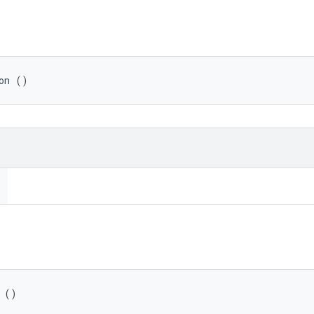
on ()
 ()